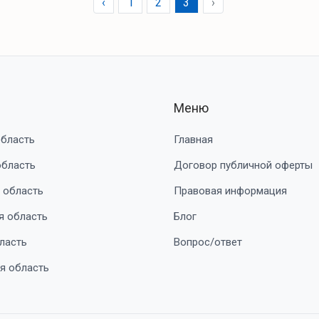
‹
1
2
3
›
Меню
область
Главная
область
Договор публичной оферты
 область
Правовая информация
я область
Блог
ласть
Вопрос/ответ
я область