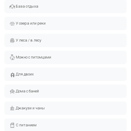
База отдыха
У озера или реки
У леса / в лесу
Можно с питомцами
Для двоих
Дома с баней
Джакузи и чаны
С питанием