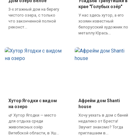
Дом озеро Белое
Усадьба Трабутишки в
крае "Голубых озёр"
3-х этажный дом на берегу
чистого озера, с только
У нас здесь хутор, а его
что законченной полной
хозяин известный
реконст...
белорусский художник по
металлу Юрась...
Хутор Ягодки с видом
Афрейм дом Shanti
на озеро
house
🌿 Хутор Ягодки — место
Хочу уехать в дом с баней
для отдыха среди
недалеко от Бреста!
живописных озёр
Звучит знакомо? Тогда
Витебской области, в Уш...
приглашаем в...