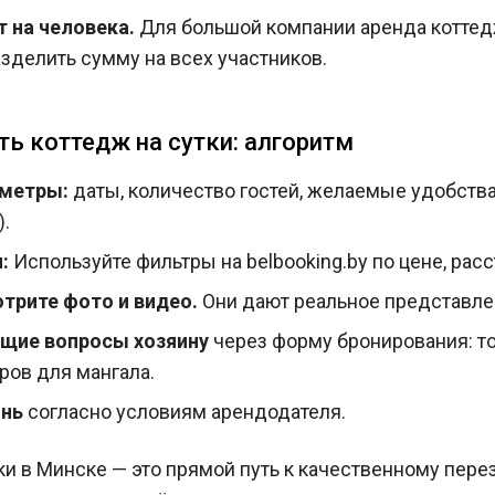
 на человека.
Для большой компании аренда коттед
азделить сумму на всех участников.
ть коттедж на сутки: алгоритм
аметры:
даты, количество гостей, желаемые удобства 
).
:
Используйте фильтры на belbooking.by по цене, рас
трите фото и видео.
Они дают реальное представлен
щие вопросы хозяину
через форму бронирования: т
ров для мангала.
онь
согласно условиям арендодателя.
ки в Минске — это прямой путь к качественному пере