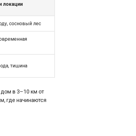
и локации
оду, сосновый лес
современная
ода, тишина
дом в 3–10 км от
км, где начинаются