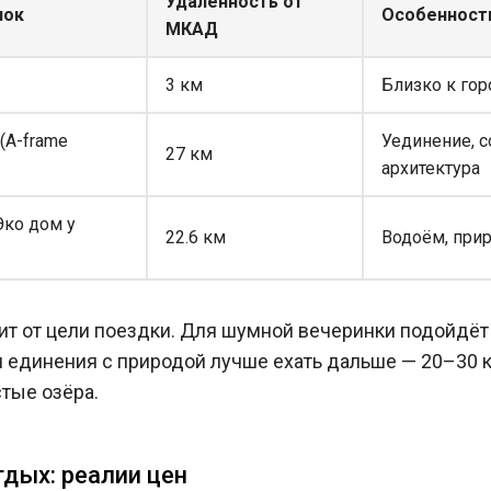
Удалённость от
лок
Особенност
МКАД
3 км
Близко к гор
(A-frame
Уединение, 
27 км
архитектура
Эко дом у
22.6 км
Водоём, прир
ит от цели поездки. Для шумной вечеринки подойдёт 
и единения с природой лучше ехать дальше — 20–30 
тые озёра.
тдых: реалии цен