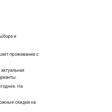
выбора и
шает проживание с
х актуальная
арианты.
годнее. На
можные скидки на