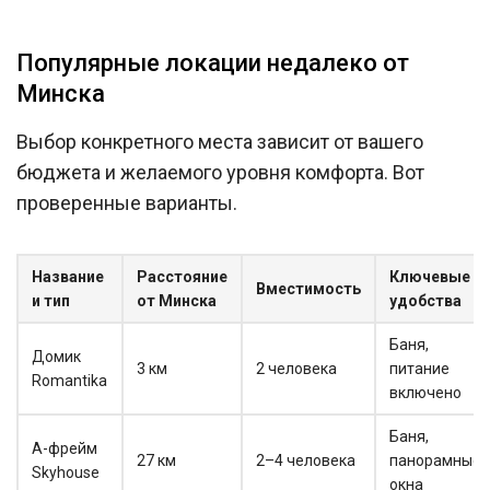
Популярные локации недалеко от
Минска
Выбор конкретного места зависит от вашего
бюджета и желаемого уровня комфорта. Вот
проверенные варианты.
Название
Расстояние
Ключевые
Вместимость
и тип
от Минска
удобства
Баня,
Домик
3 км
2 человека
питание
Romantika
включено
Баня,
А-фрейм
27 км
2–4 человека
панорамные
Skyhouse
окна