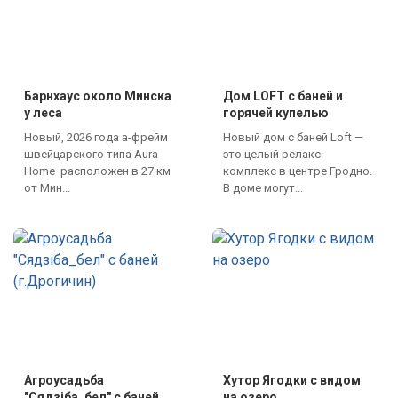
Барнхаус около Минска
Дом LOFT c баней и
у леса
горячей купелью
Новый, 2026 года а-фрейм
Новый дом с баней Loft —
швейцарского типа Aura
это целый релакс-
Home расположен в 27 км
комплекс в центре Гродно.
от Мин...
В доме могут...
Агроусадьба
Хутор Ягодки с видом
"Сядзіба_бел" с баней
на озеро