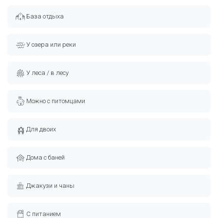
База отдыха
У озера или реки
У леса / в лесу
Можно с питомцами
Для двоих
Дома с баней
Джакузи и чаны
С питанием