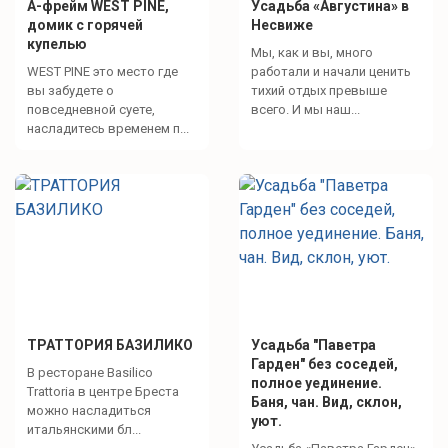
А-фрейм WEST PINE,
Усадьба «Августина» в
домик с горячей
Несвиже
купелью
Мы, как и вы, много
WEST PINE это место где
работали и начали ценить
вы забудете о
тихий отдых превыше
повседневной суете,
всего. И мы наш...
насладитесь временем п...
ТРАТТОРИЯ БАЗИЛИКО
Усадьба "Паветра
Гарден" без соседей,
В ресторане Basilico
полное уединение.
Trattoria в центре Бреста
Баня, чан. Вид, склон,
можно насладиться
уют.
итальянскими бл...