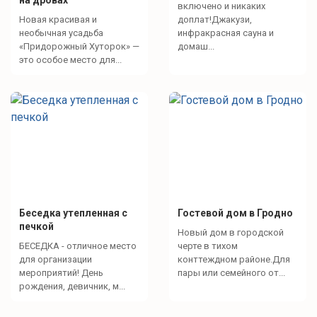
на дровах
включено и никаких
Новая красивая и
доплат!Джакузи,
необычная усадьба
инфракрасная сауна и
«Придорожный Хуторок» —
домаш...
это особое место для...
Беседка утепленная с
Гостевой дом в Гродно
печкой
Новый дом в городской
БЕСЕДКА - отличное место
черте в тихом
для организации
конттеждном районе.Для
мероприятий! День
пары или семейного от...
рождения, девичник, м...