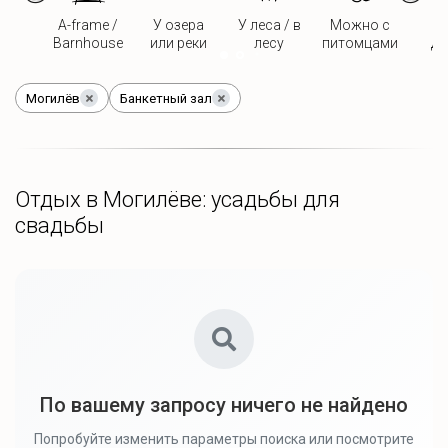
A-frame /
У озера
У леса / в
Можно с
Д
Barnhouse
или реки
лесу
питомцами
дв
Могилёв
Банкетный зал
Отдых в Могилёве: усадьбы для
свадьбы
По вашему запросу ничего не найдено
Попробуйте изменить параметры поиска или посмотрите