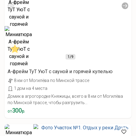
1
/9
А-фрейм ТуТ УюТ с сауной и горячей купелью
8 км от Могилёва по Минской трассе
1 дом на 4 места
Домик в агрогородке Княжицы, всего в 8 км от Могилёва
по Минской трассе, чтобы разгрузить...
300
от
р.