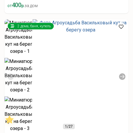
400
от
р.
за дом
2 дома, баня, купель
1
/27