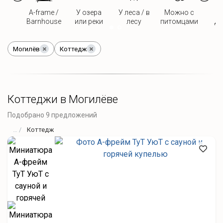
A-frame /
У озера
У леса / в
Можно с
Д
Barnhouse
или реки
лесу
питомцами
дв
Могилёв
Коттедж
Коттеджи в Могилёве
Подобрано 9 предложений
Коттедж