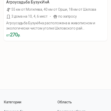
Агроусадьба БузукИнА
55 км от Могилева, 40 км от Орши, 18 км от Шклова
·
3 дома на 10, 4, 6 мест
по запросу
Агроусадьба БузукИна расположена в живописном и
экологически чистом уголке Шкловского рай...
270
от
р.
Категории
Область