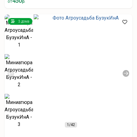
450
от
р.
3 дома
1
/42