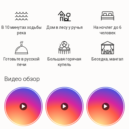
В 10 минутах ходьбы
Дом в лесу у ручья
На ночлег до 6
река
человек
Готовьте в русской
Большая горячая
Беседка, мангал
печи
купель
Видео обзор