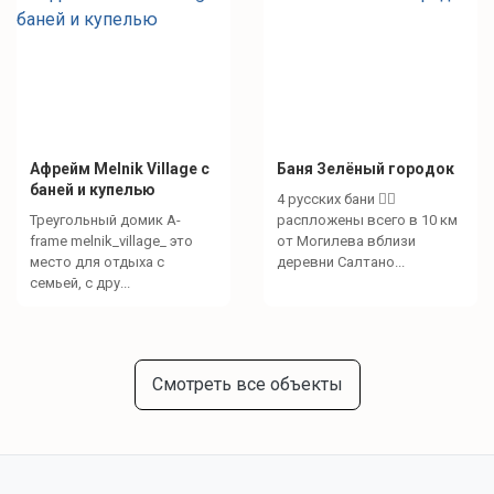
Афрейм Melnik Village с
Баня Зелёный городок
баней и купелью
4 русских бани 🧖‍♀️
Треугольный домик A-
распложены всего в 10 км
frame melnik_village_ это
от Могилева вблизи
место для отдыха с
деревни Салтано...
семьей, с дру...
Смотреть все объекты