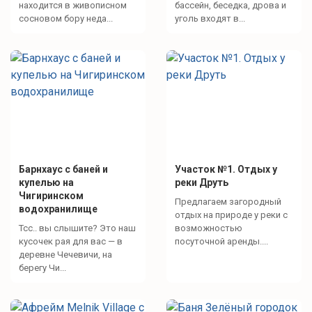
находится в живописном
бассейн, беседка, дрова и
сосновом бору неда...
уголь входят в...
Барнхаус с баней и
Участок №1. Отдых у
купелью на
реки Друть
Чигиринском
Предлагаем загородный
водохранилище
отдых на природе у реки с
Тсс.. вы слышите? Это наш
возможностью
кусочек рая для вас — в
посуточной аренды....
деревне Чечевичи, на
берегу Чи...