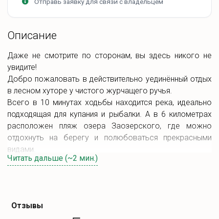
Отправь заявку для связи с владельцем
Описание
Даже не смотрите по сторонам, вы здесь никого не
увидите!
Добро пожаловать в действительно уединённый отдых
в лесном хуторе у чистого журчащего ручья.
Всего в 10 минутах ходьбы находится река, идеально
подходящая для купания и рыбалки. А в 6 километрах
расположен пляж озера Заозерского, где можно
отдохнуть на берегу и полюбоваться прекрасными
видами.
Читать дальше (~2 мин.)
Дом построен полностью из дерева и обставлен
эксклюзивной авторской мебелью, создающей теплую
и уютную атмосферу. В распоряжении гостей:
Отзывы
Ванная зона:
удобный душ, мягкие полотенца,