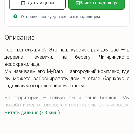
Даты и цены
Заявка владельцу
Отправь заявку для связи с владельцем
Описание
Тсс.. вы слышите? Это наш кусочек рая для вас — в
деревне Чечевичи, на берегу Чигиринского
водохранилища.
Мы называем его MyBarn — загородный комплекс, где
вы можете забронировать дом в стиле барнхаус с
отдельным огороженным участком.
На территории — только вы и ваши близкие. Мы
позаботились о комфорте и внутри дома: до 5 человек,
две спальни, кухня-гостиная. Мы продумали каждую
Читать дальше (~3 мин.)
мелочь, чтобы вам было по-настоящему уютно. Мы
надеемся на бережное отношение к нему.