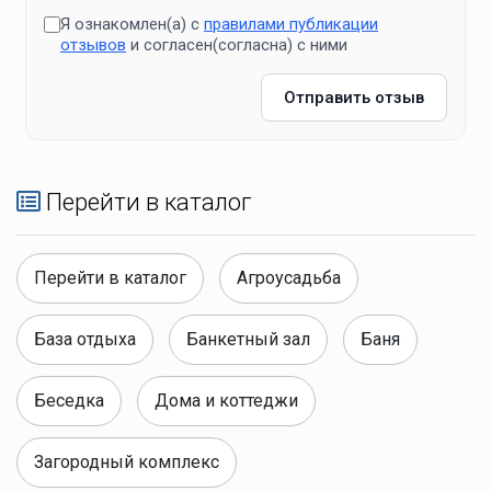
Что для отдыха?
— Воины-афганцы — Трудовая слава региона
Я ознакомлен(а) с
правилами публикации
отзывов
и согласен(согласна) с ними
Зона барбекю
Идеально для семейного дня: природа, история,
животные — всё рядом с вашим отдыхом!
Отправить отзыв
решетка
Шампуры
Дрова
Перейти в каталог
Зоны отдыха
Перейти в каталог
Агроусадьба
Костровая зона
База отдыха
Банкетный зал
Баня
терраса у дома
Беседка
Дома и коттеджи
Банные удобства
Загородный комплекс
терраса с зоной отдыха