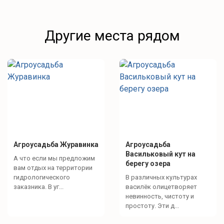
Другие места рядом
Что для развлечений?
Спокойный отдых
настольные игры
Активный отдых
Агроусадьба Журавинка
Агроусадьба
Грибные места рядом с нами
Васильковый кут на
А что если мы предложим
Пляж на противоположной стороне водохранилища
берегу озера
вам отдых на территории
(можно отправиться на SUP-досках)
гидрологического
В различных культурах
заказника. В уг...
василёк олицетворяет
невинность, чистоту и
простоту. Эти д...
Для детей