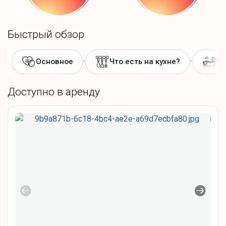
Быстрый обзор
•
•
Основное
Что есть на кухне?
Чт
Доступно в аренду