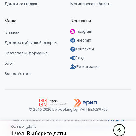
Дома и коттеджи
Могилевская область
Меню
Контакты
Instagram
Главная
Telegram
Договор публичной оферты
Контакты
Правовая информация
Вход
Блог
Регистрация
Вопрос/ответ
© 2016-2026 belbooking.by. УНП ВЕ5239705
Этот сайт защищён reCAPTCHA, и к нему применяются
Политика
Кол-во
Дата
конфиденциальности Google
и
Условия обслуживания Google
.
•
1 чел.
Выберите даты