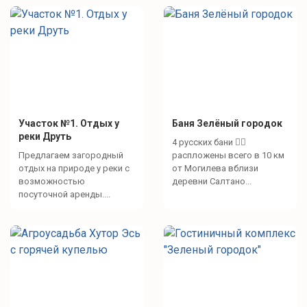
Посетите Минский зоосад
Интересное рядом
Могилевский Зоосад (45 км)
Участок №1. Отдых у
Баня Зелёный городок
реки Друть
4 русских бани 🧖‍♀️
Достопримечательности
Предлагаем загородный
распложены всего в 10 км
отдых на природе у реки с
от Могилева вблизи
«Этнографическая белорусская деревня 19 века» в
возможностью
деревни Салтано...
посуточной аренды....
д. Буйничи
Музей Славы Могилёвщины