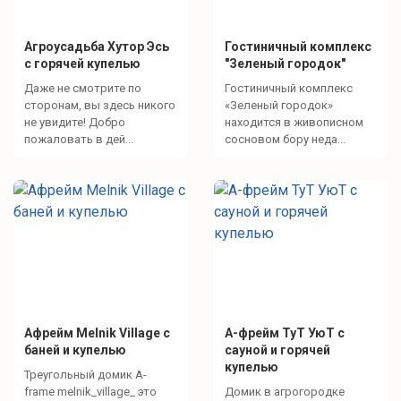
Агроусадьба Хутор Эсь
Гостиничный комплекс
с горячей купелью
"Зеленый городок"
Даже не смотрите по
Гостиничный комплекс
сторонам, вы здесь никого
«Зеленый городок»
не увидите! Добро
находится в живописном
пожаловать в дей...
сосновом бору неда...
Афрейм Melnik Village с
А-фрейм ТуТ УюТ с
баней и купелью
сауной и горячей
купелью
Треугольный домик A-
frame melnik_village_ это
Домик в агрогородке