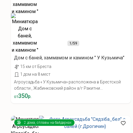
1
/59
Дом с баней, хаммамом и камином " У Кузьмича"
15 км от Бреста
1 дом на 8 мест
Агроусадьба « У Кузьмича» расположена в Брестской
области , Жабинковский район а/г Ракитни...
350
р.
от
2 дома, сплавы на байдарках