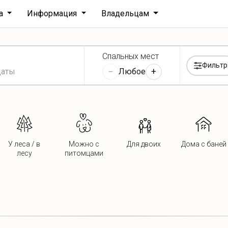
ха
Информация
Владельцам
Спальных мест
Фильтр
−
+
Любое
У леса / в
Можно с
Для двоих
Дома с баней
лесу
питомцами