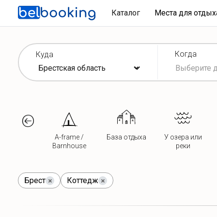
Каталог
Места для отды
Когда
Куда
A-frame /
База отдыха
У озера или
Barnhouse
реки
Брест
Коттедж