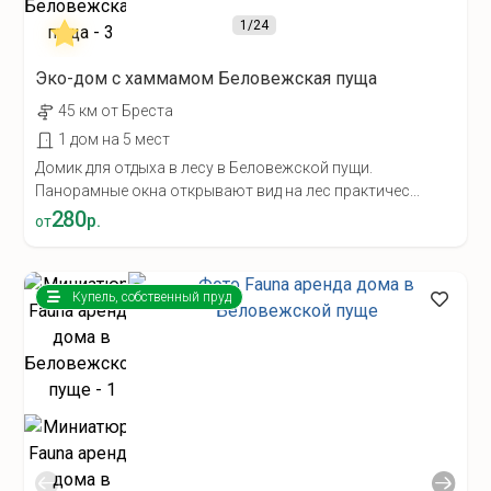
1
/24
Эко-дом с хаммамом Беловежская пуща
45 км от Бреста
1 дом на 5 мест
Домик для отдыха в лесу в Беловежской пущи.
Панорамные окна открывают вид на лес практичес...
280
р.
от
Купель, собственный пруд