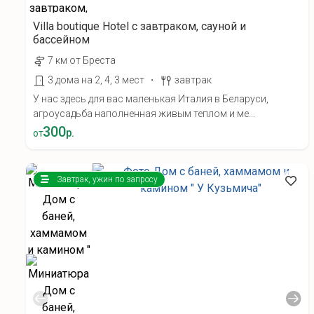
Villa boutique Hotel с завтраком, сауной и
бассейном
7 км от Бреста
·
3 дома на 2, 4, 3 мест
завтрак
У нас здесь для вас маленькая Италия в Беларуси,
агроусадьба наполненная живым теплом и ме...
300
р.
от
Завтрак, ужин по запросу