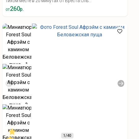
тихом месте в 20 минутах от Бреста.Оль...
260
р.
от
1
/40