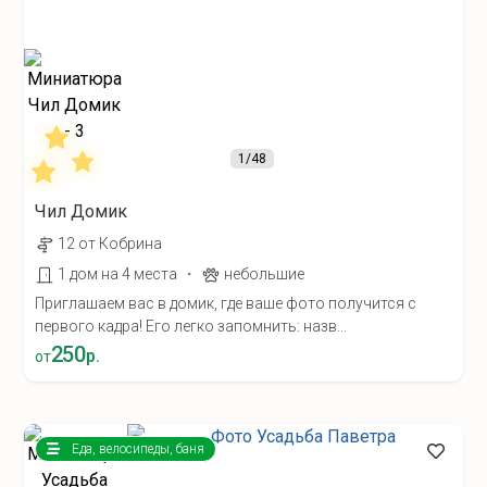
1
/48
Чил Домик
12 от Кобрина
·
1 дом на 4 места
небольшие
Приглашаем вас в домик, где ваше фото получится с
первого кадра! Его легко запомнить: назв...
250
р.
от
Еда, велосипеды, баня