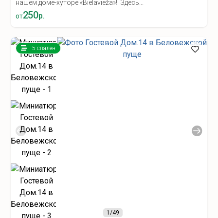
нашем доме-хуторе «Bielavieža»! Здесь...
250
р.
от
5 спален
1
/49