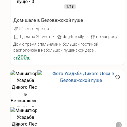
1
/18
Дом-шале в Беловежской пуще
51 км от Бреста
·
·
1 дом на 20 мест
dog-friendly
по запросу
Дом с тремя спальнями и большой гостиной
расположен в небольшой пущанской дере...
200
р.
от