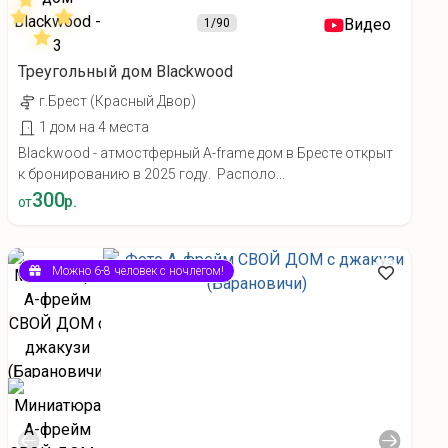
Видео
1
/90
Треугольный дом Blackwood
г.Брест (Красный Двор)
1 дом на 4 места
Blackwood - атмостферный A-frame дом в Бресте открыт
к бронированию в 2025 году. Располо...
300
р.
от
Можно 6-8 человек с ночлегом!