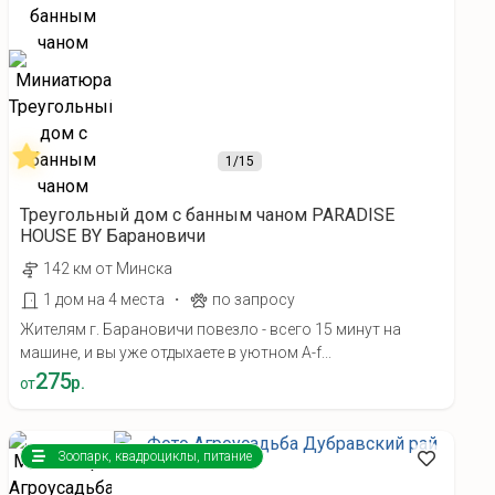
1
/15
Треугольный дом с банным чаном PARADISE
HOUSE BY Барановичи
142 км от Минска
·
1 дом на 4 места
по запросу
Жителям г. Барановичи повезло - всего 15 минут на
машине, и вы уже отдыхаете в уютном A-f...
275
р.
от
Зоопарк, квадроциклы, питание