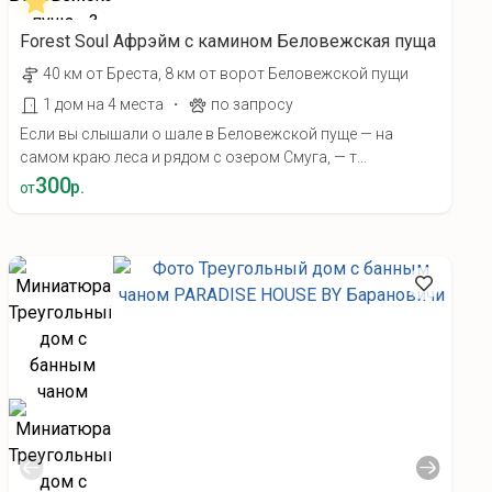
Forest Soul Афрэйм с камином Беловежская пуща
40 км от Бреста, 8 км от ворот Беловежской пущи
·
1 дом на 4 места
по запросу
Если вы слышали о шале в Беловежской пуще — на
самом краю леса и рядом с озером Смуга, — т...
300
р.
от