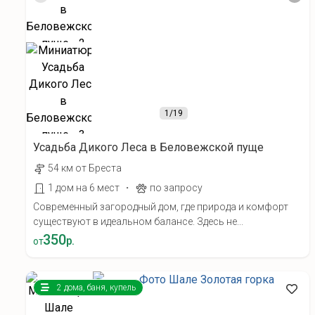
1
/19
Усадьба Дикого Леса в Беловежской пуще
54 км от Бреста
·
1 дом на 6 мест
по запросу
Современный загородный дом, где природа и комфорт
существуют в идеальном балансе. Здесь не...
350
р.
от
2 дома, баня, купель