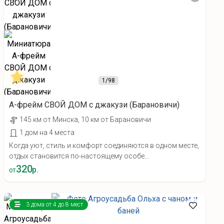
1
/98
A-фрейм СВОЙ ДОМ с джакузи (Барановичи)
145 км от Минска, 10 км от Барановичи
1 дом на 4 места
Когда уют, стиль и комфорт соединяются в одном месте,
отдых становится по-настоящему особе...
320
р.
от
3 дома от 4 до 8 мест