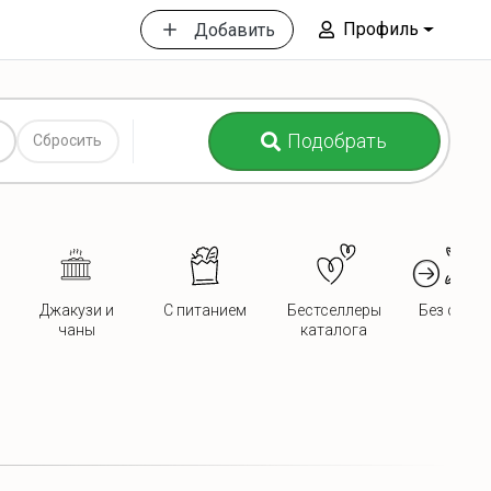
Профиль
Добавить
Подобрать
Сбросить
Джакузи и
С питанием
Бестселлеры
Без сосед
чаны
каталога