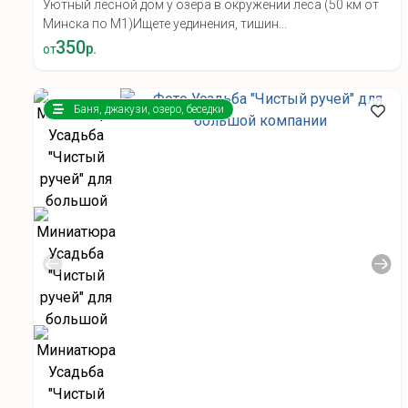
Уютный лесной дом у озера в окружении леса (50 км от
Минска по М1) ​Ищете уединения, тишин...
350
р.
от
Баня, джакузи, озеро, беседки