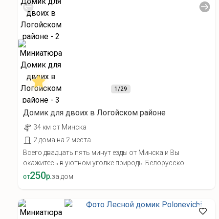
1
/29
Домик для двоих в Логойском районе
34 км от Минска
2 дома на 2 места
Всего двадцать пять минут езды от Минска и Вы
окажитесь в уютном уголке природы Белорусско...
250
р.
от
за дом