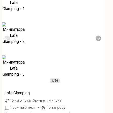
1
/26
Lafa Glamping
45 км от ст.м. Уручье г. Минска
·
1 дом на 5 мест
по запросу