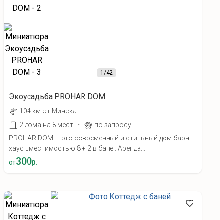
1
/42
Экоусадьба PROHAR DOM
104 км от Минска
·
2 дома на 8 мест
по запросу
PROHAR DOM — это современный и стильный дом барн
хаус вместимостью 8 + 2 в бане . Аренда...
300
р.
от