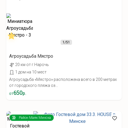
1
/51
Агроусадьба Мястро
20 км от г.Нарочь
1 дом на 10 мест
Агроусадьба «Мястро» расположена всего в 200 метрах
от городского пляжа оз...
650
р.
от
Район Маяк Минска