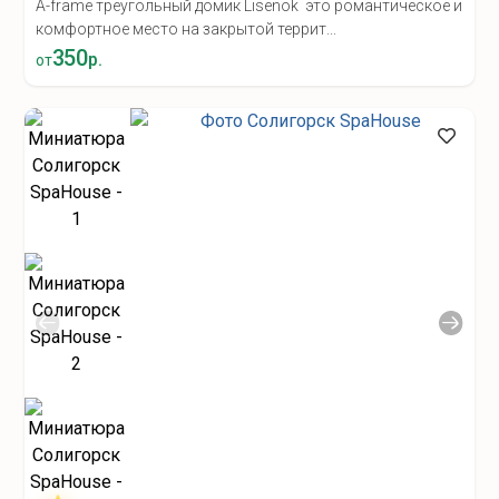
A-frame треугольный домик Lisenok это романтическое и
комфортное место на закрытой террит...
350
р.
от