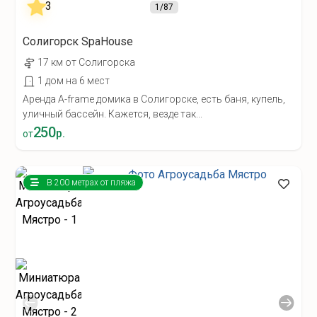
1
/87
Солигорск SpaHouse
17 км от Солигорска
1 дом на 6 мест
Аренда A-frame домика в Солигорске, есть баня, купель,
уличный бассейн. Кажется, везде так...
250
р.
от
В 200 метрах от пляжа