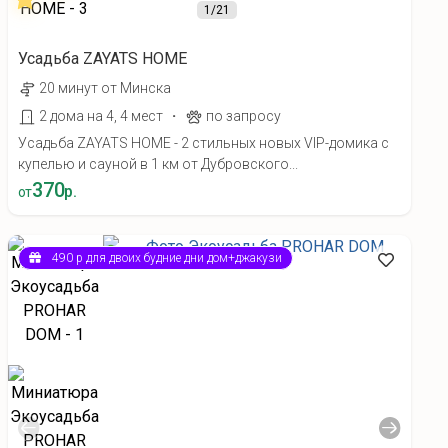
1
/21
Усадьба ZAYATS HOME
20 минут от Минска
·
2 дома на 4, 4 мест
по запросу
Усадьба ZAYATS HOME - 2 стильных новых VIP-домика с
купелью и сауной в 1 км от Дубровского...
370
р.
от
490 р для двоих будние дни дом+джакузи