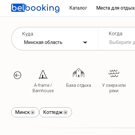
Каталог
Места для отды
Когда
Куда
A-frame /
База отдыха
У озера или
Barnhouse
реки
Минск
Коттедж