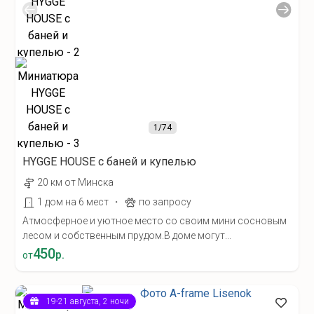
1
/74
HYGGE HOUSE с баней и купелью
20 км от Минска
·
1 дом на 6 мест
по запросу
Атмосферное и уютное место со своим мини сосновым
лесом и собственным прудом.В доме могут...
450
р.
от
19-21 августа, 2 ночи