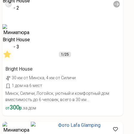
1
/25
Bright House
30 км от Минска, 4 км от Силичи
1 дом на 6 мест
Минск, Силичи, Логойск, уютный и комфортный дом
вместимость до 6 человек, всего в 30 км...
300
р.
от
за дом