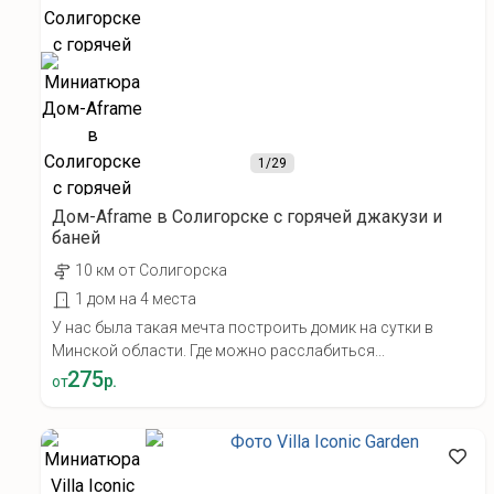
1
/29
Дом-Aframe в Солигорске с горячей джакузи и
баней
10 км от Солигорска
1 дом на 4 места
У нас была такая мечта построить домик на сутки в
Минской области. Где можно расслабиться...
275
р.
от