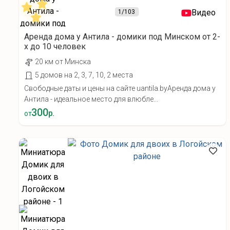
Видео
1
/103
Аренда дома у Антила - домики под Минском от 2-
х до 10 человек
20 км от Минска
5 домов на 2, 3, 7, 10, 2 места
Свободные даты и цены на сайте uantila.byАренда дома у
Антила - идеальное место для влюбле...
300
р.
от