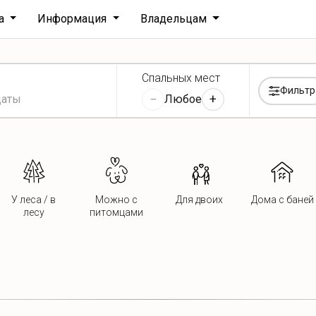
ха
Информация
Владельцам
Спальных мест
Фильтр
−
+
Любое
У леса / в
Можно с
Для двоих
Дома с баней
лесу
питомцами