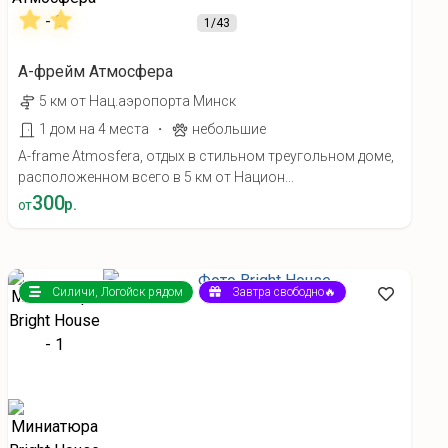
1
/43
А-фрейм Атмосфера
5 км от Нац.аэропорта Минск
·
1 дом на 4 места
небольшие
A-frame Atmosfera, отдых в стильном треугольном доме,
расположенном всего в 5 км от Национ...
300
р.
от
Силичи, Логойск рядом
Завтра свободно🔥