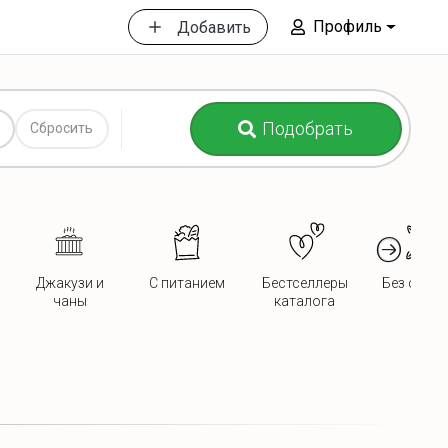
Профиль
Добавить
Подобрать
Сбросить
Джакузи и
С питанием
Бестселлеры
Без сосед
чаны
каталога