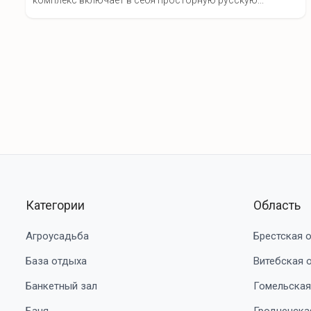
комплекс включает в себя просторную русскую...
Категории
Область
Агроусадьба
Брестская 
База отдыха
Витебская 
Банкетный зал
Гомельская