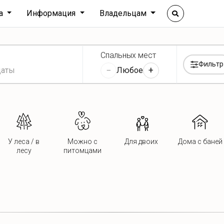
ха
Информация
Владельцам
Спальных мест
Фильтр
−
+
Любое
У леса / в
Можно с
Для двоих
Дома с баней
лесу
питомцами