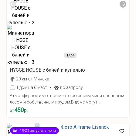
1
/74
HYGGE HOUSE с баней и купелью
20 км от Минска
·
1 дом на 6 мест
по запросу
Атмосферное и уютное место со своим мини сосновым
лесом и собственным прудом.В доме могут...
450
р.
от
19-21 августа, 2 ночи