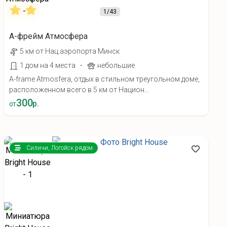
1
/43
А-фрейм Атмосфера
5 км от Нац.аэропорта Минск
·
1 дом на 4 места
небольшие
A-frame Atmosfera, отдых в стильном треугольном доме,
расположенном всего в 5 км от Национ...
300
р.
от
Силичи, Логойск рядом