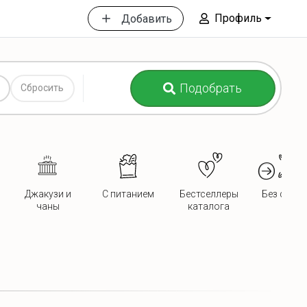
Профиль
Добавить
Подобрать
Сбросить
Джакузи и
С питанием
Бестселлеры
Без сосед
чаны
каталога