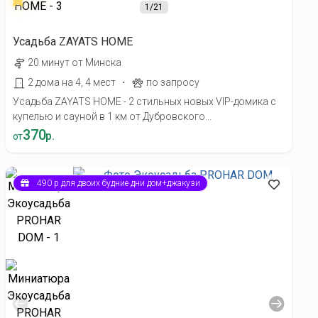
1
/21
Усадьба ZAYATS HOME
20 минут от Минска
·
2 дома на 4, 4 мест
по запросу
Усадьба ZAYATS HOME - 2 стильных новых VIP-домика с
купелью и сауной в 1 км от Дубровского...
370
р.
от
490 р для двоих будние дни дом+джакузи