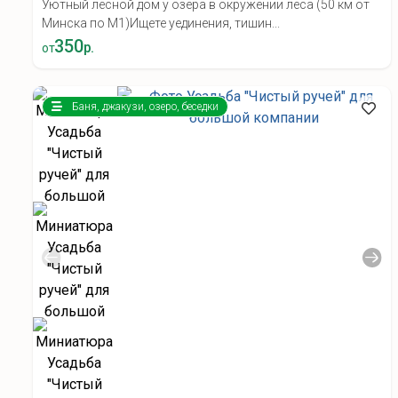
Уютный лесной дом у озера в окружении леса (50 км от
Минска по М1) ​Ищете уединения, тишин...
350
р.
от
Баня, джакузи, озеро, беседки