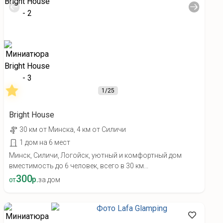
1
/25
Bright House
30 км от Минска, 4 км от Силичи
1 дом на 6 мест
Минск, Силичи, Логойск, уютный и комфортный дом
вместимость до 6 человек, всего в 30 км...
300
р.
от
за дом