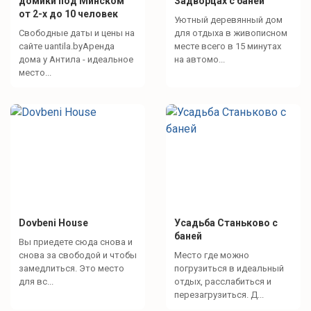
домики под Минском
Задворцах с баней
от 2-х до 10 человек
Уютный деревянный дом
Свободные даты и цены на
для отдыха в живописном
сайте uantila.byАренда
месте всего в 15 минутах
дома у Антила - идеальное
на автомо...
место...
Dovbeni House
Усадьба Станьково с
баней
Вы приедете сюда снова и
снова за свободой и чтобы
Место где можно
замедлиться. Это место
погрузиться в идеальный
для вс...
отдых, расслабиться и
перезагрузиться. Д...