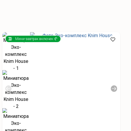
Мини-завтрак включен 🥐