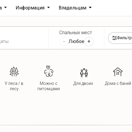
ха
Информация
Владельцам
Спальных мест
Фильтр
−
+
Любое
У леса / в
Можно с
Для двоих
Дома с баней
лесу
питомцами