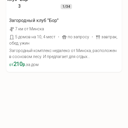
1
/34
Загородный клуб "Бор"
7 км от Минска
·
·
5 домов на 10, 4 мест
по запросу
завтрак,
обед, ужин
Загородный комплекс недалеко от Минска, расположен
в сосновом лесу. И предлагает для отдых...
210
р.
от
за дом