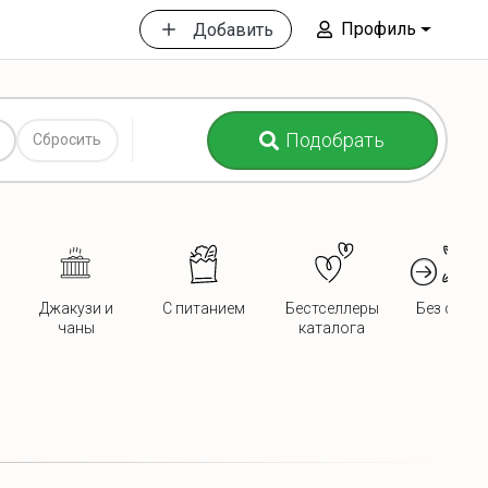
Профиль
Добавить
Подобрать
Сбросить
Джакузи и
С питанием
Бестселлеры
Без сосед
чаны
каталога