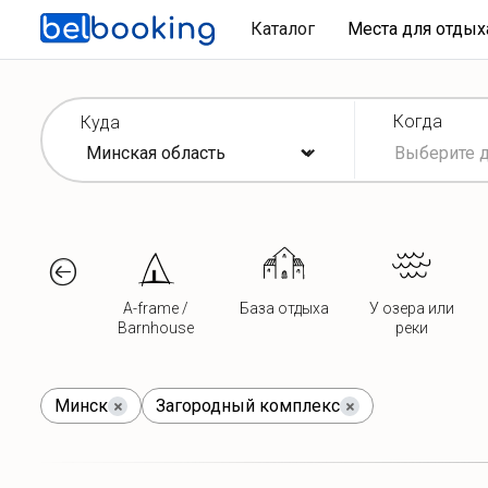
Каталог
Места для отды
Когда
Куда
A-frame /
База отдыха
У озера или
Barnhouse
реки
Минск
Загородный комплекс