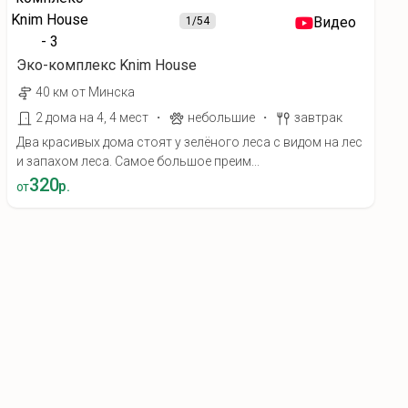
Видео
1
/54
Эко-комплекс Knim House
40 км от Минска
·
·
2 дома на 4, 4 мест
небольшие
завтрак
Два красивых дома стоят у зелёного леса с видом на лес
и запахом леса. Самое большое преим...
320
р.
от