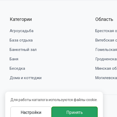
Категории
Область
Агроусадьба
Брестская 
База отдыха
Витебская 
Банкетный зал
Гомельская
Баня
Гродненска
Беседка
Минская об
Дома и коттеджи
Могилевска
Для работы каталога используются файлы cookie.
© 2016-2026 belbooking.by. УНП ВЕ5239705
Настройки
Принять