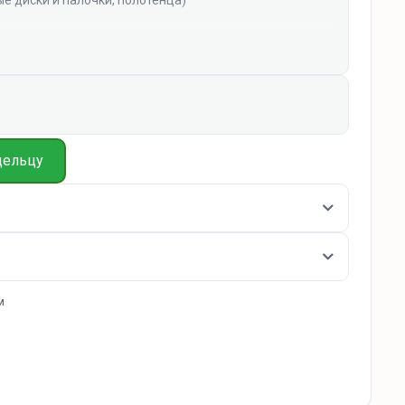
а, посуда для приготовления и сервировки)
сло, специи
ильмами и переходник, интернет отсутствует)
дельцу
и (угли и решетка платные)
 небом (дрова бесплатные)
 дрова бесплатные)
м