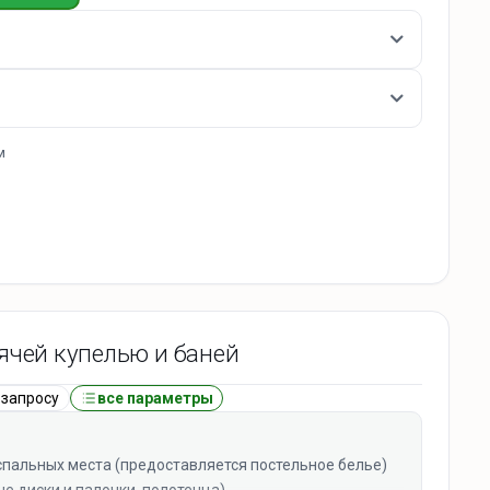
и, телевизор
м
 плавательный пруд
ячей купелью и баней
 запросу
все параметры
 спальных места (предоставляется постельное белье)
ые диски и палочки, полотенца)