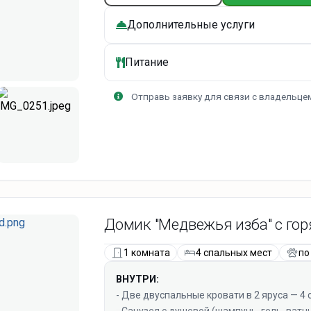
- Выходы на балкон в каждой спальне
Дополнительные услуги
- Теннис, футбол по запросу, кресла-мешк
- Санузлы
В доме есть отопление
Питание
Снаружи:
Отправь заявку для связи с владельце
- Терраса
- Костровая зона
-Мангальная зона
-Примерно с июня перед домом появится
Домик "Медвежья изба" с гор
1 комната
4 спальных мест
по
ВНУТРИ:
- Две двуспальные кровати в 2 яруса — 4
- Санузел с душевой (шампунь, гель, ватн