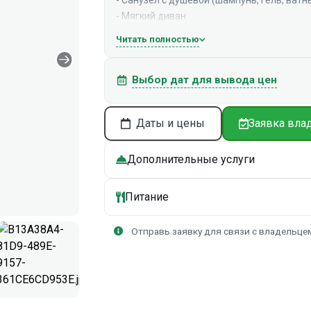
- Мягкий диван
- Кухня (чайники, СВЧ, холодильник, плит
Читать полностью
- Соль, сахар, чай, кофе, подсолнечное ма
- Телевизор (предоставляется флешка с ф
Выбор дат для вывода цен
- Настольные игры, музыкальная колонка
СНАРУЖИ:
Даты и цены
Заявка вла
- Гамак (в летний период)
- Мангальная зона с мангалом и шампурам
Дополнительные услуги
- Костровая зона (дрова платные)
ДОПОЛНИТЕЛЬНО:
Питание
- Горячая купель на дровах под открытым
- Банный комплекс (топит наш сотрудник,
Отправь заявку для связи с владельце
- Аренда велосипедов в летний период