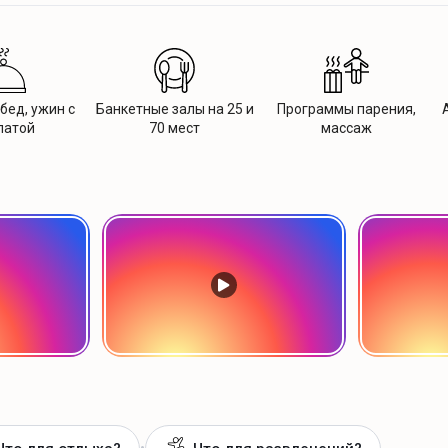
бед, ужин с
Банкетные залы на 25 и
Программы парения,
латой
70 мест
массаж