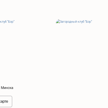
т Минска
карте