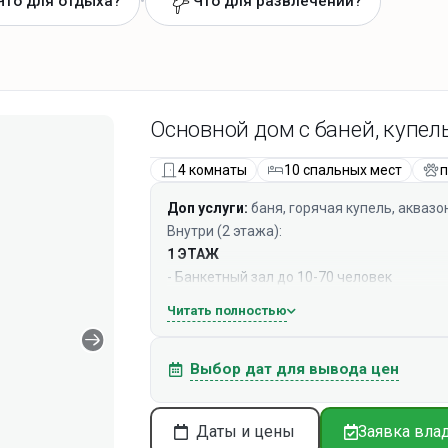
•
Что для отдыха?
Что для развлечений?
Основной дом с баней, купел
4 комнаты
10 спальных мест
п
Доп услуги:
баня, горячая купель, аквазо
Внутри (2 этажа):
1 ЭТАЖ
- Банкетный зал до 10-70 человек
- Кухонный островок (чайник, шампуры, хо
Читать полностью
- Муз. центр
- Санузел
Выбор дат для вывода цен
2 ЭТАЖ
- 10 спальных мест (3 изолированные сп
Даты и цены
Заявка вла
кровать в общем зале)