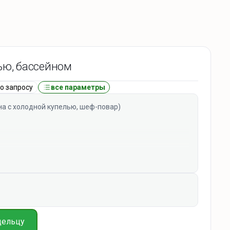
ью, бассейном
о запросу
все параметры
на с холодной купелью, шеф-повар)
лодильник, СВЧ, плита по запросу)
альни с двуспальными кроватями и 1 двуспальная
дельцу