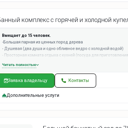
Банный комплекс с горячей и холодной куп
Вмещает до 15 человек.
-Большая парная из ценных пород дерева
- Душевая (два душа и одно обливное ведро с холодной водой)
- Просторная комната отдыха с кухней (посуда для приготовления
запросу)
Читать полностью
- Соль, сахар, чай, кофе, подсолнечное масло, специи
- Телевизор (присутствует интернет)
Заявка владельцу
Контакты
- Гардеробная с зеркалом и феном
- Гель для душа и шампунь
ДОПОЛНИТЕЛЬНО
Дополнительные услуги
- Горячая купель на дровах под открытым небом (дрова бесплатн
- Аквазона (холодная купель, ароматный сеновал, лежаки)
- Аренда велосипедов в летний период
- Услуги пар-мастера и массажиста
- Питание