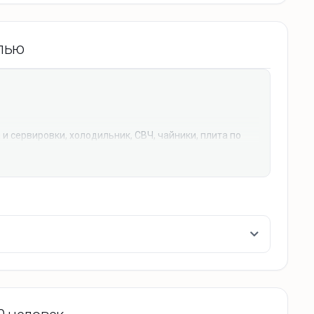
елью
 и сервировки, холодильник, СВЧ, чайники, плита по
ые)