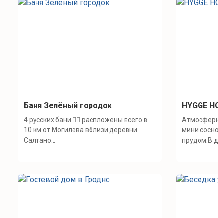
Баня Зелёный городок
HYGGE HO
4 русских бани 🧖‍♀️ распложены всего в
Атмосферн
10 км от Могилева вблизи деревни
мини сосн
Салтано...
прудом.В д.