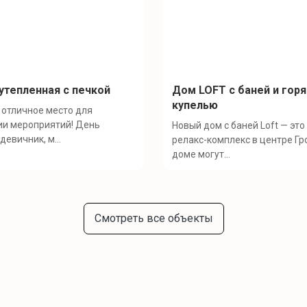
утепленная с печкой
Дом LOFT c баней и гор
купелью
 отличное место для
ии мероприятий! День
Новый дом с баней Loft — эт
девичник, м...
релакс-комплекс в центре Гр
доме могут...
Смотреть все объекты