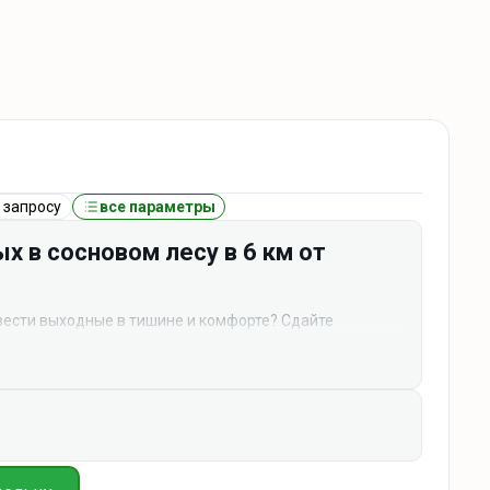
 запросу
все параметры
х в сосновом лесу в 6 км от
овести выходные в тишине и комфорте? Сдайте
ьное место для перезагрузки, романтического
ой компании друзей.
основом лесу: воздух здесь особенный — чистый,
— только шелест ветра в кронах и пение птиц.
ите ягоды или просто посидите на террасе с чашкой