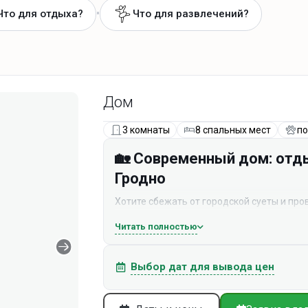
•
Что для отдыха?
Что для развлечений?
Дом
3 комнаты
8 спальных мест
по
🏡 Современный дом: отды
Гродно
Хотите сбежать от городской суеты и пр
посуточно наш современный дом — идеал
Читать полностью
уик‑энда, семейного отдыха или небольш
🌲
Природа и тишина.
Дом расположен в с
Выбор дат для вывода цен
насыщенный хвойными ароматами. Вокруг 
Прогуляйтесь по лесным тропинкам, собер
чая, слушая тишину.