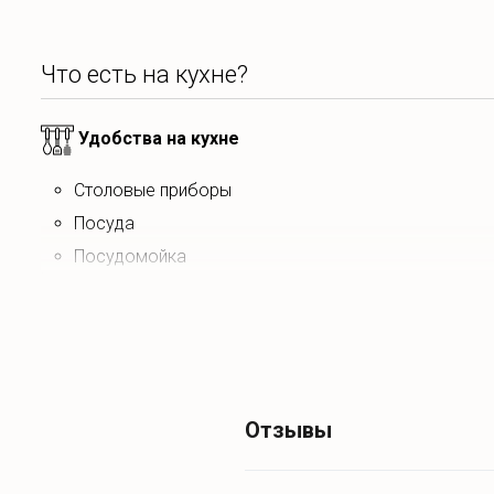
Что есть на кухне?
Удобства на кухне
столовые приборы
посуда
посудомойка
плита
духовка
электрический чайник
микроволновая печь
холодильник
Отзывы