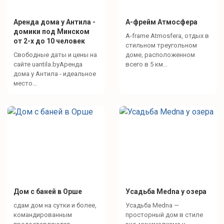
Аренда дома у Антила -
А-фрейм Атмосфера
домики под Минском
A-frame Atmosfera, отдых в
от 2-х до 10 человек
стильном треугольном
Свободные даты и цены на
доме, расположенном
сайте uantila.byАренда
всего в 5 км...
дома у Антила - идеальное
место...
Дом с баней в Орше
Усадьба Medna у озера
сдам дом на сутки и более,
Усадьба Medna —
командированным
просторный дом в стиле