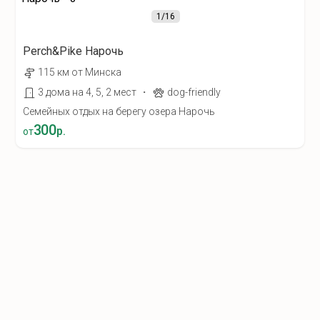
1
/16
Perch&Pike Нарочь
115 км от Минска
·
3 дома на 4, 5, 2 мест
dog-friendly
Семейных отдых на берегу озера Нарочь
300
р.
от