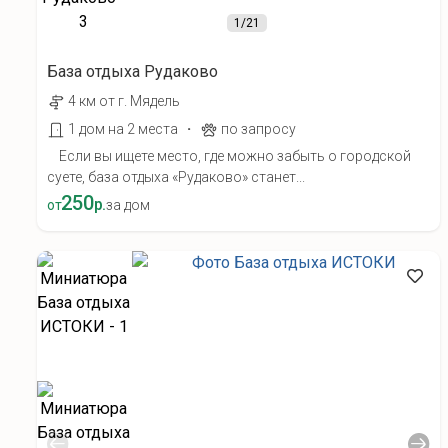
1
/21
База отдыха Рудаково
4 км от г. Мядель
·
1 дом на 2 места
по запросу
Если вы ищете место, где можно забыть о городской
суете, база отдыха «Рудаково» станет...
250
р.
от
за дом