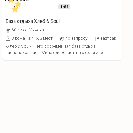
1
/88
База отдыха Хлеб & Soul
60 км от Минска
·
·
3 дома на 4, 6, 3 мест
по запросу
завтрак
«Хлеб & Soul» — это современная база отдыха,
расположенная в Минской области, в экологиче...