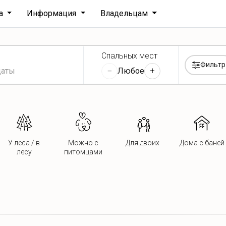
ха
Информация
Владельцам
Спальных мест
Фильтр
−
+
Любое
У леса / в
Можно с
Для двоих
Дома с баней
лесу
питомцами