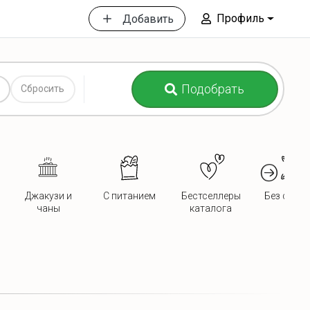
Профиль
Добавить
Подобрать
Сбросить
Джакузи и
С питанием
Бестселлеры
Без сосед
чаны
каталога