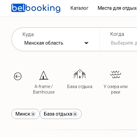
Каталог
Места для отды
Когда
Куда
A-frame /
База отдыха
У озера или
Barnhouse
реки
Минск
База отдыха