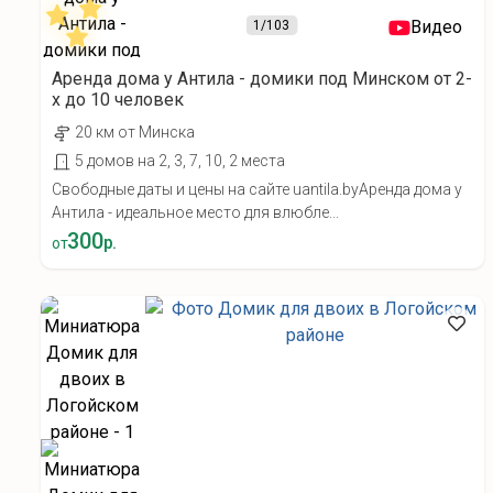
Видео
1
/103
Аренда дома у Антила - домики под Минском от 2-
х до 10 человек
20 км от Минска
5 домов на 2, 3, 7, 10, 2 места
Свободные даты и цены на сайте uantila.byАренда дома у
Антила - идеальное место для влюбле...
300
р.
от