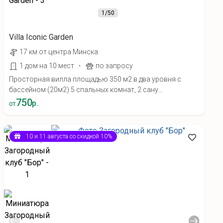
1
/50
Villa Iconic Garden
17 км от центра Минска
·
1 дом на 10 мест
по запросу
Просторная вилла площадью 350 м2 в два уровня с
бассейном (20м2) 5 спальных комнат, 2 сану...
750
р.
от
10 и 11 августа со скидкой 10%