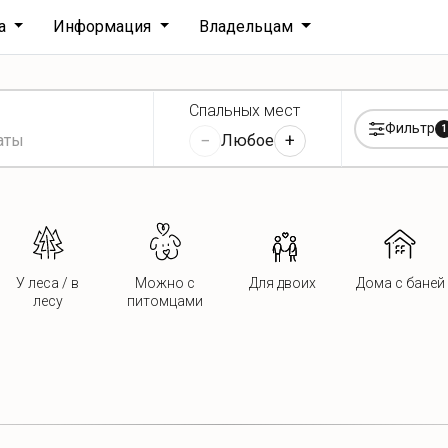
ха
Информация
Владельцам
Спальных мест
Фильтр
1
−
+
Любое
У леса / в
Можно с
Для двоих
Дома с баней
лесу
питомцами