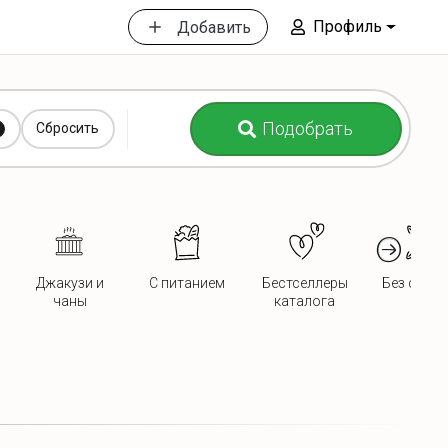
Профиль
Добавить
Подобрать
Сбросить
Джакузи и
С питанием
Бестселлеры
Без сосед
чаны
каталога