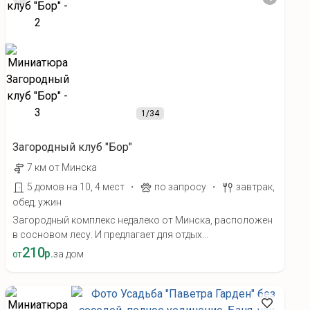
1
/34
Загородный клуб "Бор"
7 км от Минска
·
·
5 домов на 10, 4 мест
по запросу
завтрак,
обед, ужин
Загородный комплекс недалеко от Минска, расположен
в сосновом лесу. И предлагает для отдых...
210
р.
от
за дом