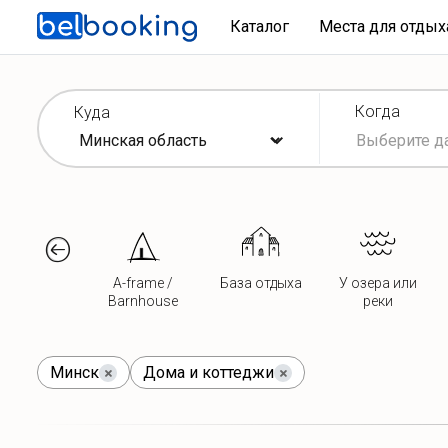
Каталог
Места для отды
Когда
Куда
A-frame /
База отдыха
У озера или
Barnhouse
реки
Минск
Дома и коттеджи