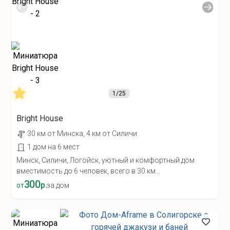
1
/25
Bright House
30 км от Минска, 4 км от Силичи
1 дом на 6 мест
Минск, Силичи, Логойск, уютный и комфортный дом
вместимость до 6 человек, всего в 30 км...
300
р.
от
за дом