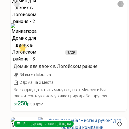
1
/29
Домик для двоих в Логойском районе
34 км от Минска
2 дома на 2 места
Всего двадцать пять минут езды от Минска и Вы
окажитесь в уютном уголке природы Белорусско...
250
р.
от
за дом
Баня, джакузи, озеро, беседки