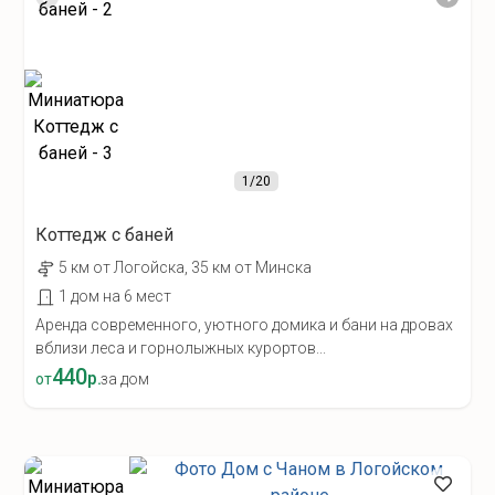
1
/20
Коттедж с баней
5 км от Лoгойcка, 35 км от Минска
1 дом на 6 мест
Аренда современного, уютного домика и бани на дровах
вблизи леса и горнолыжных курортов...
440
р.
от
за дом