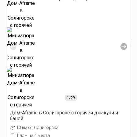
1
/29
Дом-Aframe в Солигорске с горячей джакузи и
баней
10 км от Солигорска
1 дом на 4 места