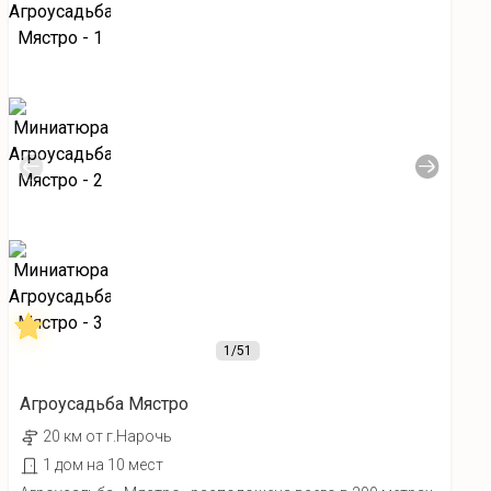
1
/51
Агроусадьба Мястро
20 км от г.Нарочь
1 дом на 10 мест