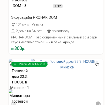
1
/42
Экоусадьба PROHAR DOM
104 км от Минска
·
2 дома на 8 мест
по запросу
PROHAR DOM — это современный и стильный дом барн
хаус вместимостью 8 + 2 в бане . Аренда...
300
р.
от
Район Маяк Минска