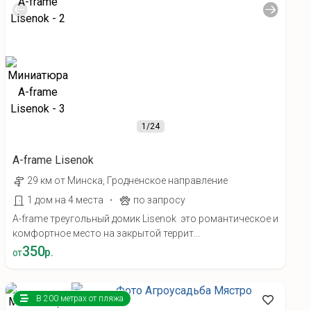
1
/24
A-frame Lisenok
29 км от Минска, Гродненское направление
·
1 дом на 4 места
по запросу
A-frame треугольный домик Lisenok это романтическое и
комфортное место на закрытой террит...
350
р.
от
В 200 метрах от пляжа