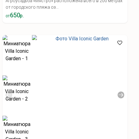
Агроусадьба «Мястро» расположена всего в 200 метрах
от городского пляжа оз...
650
р.
от