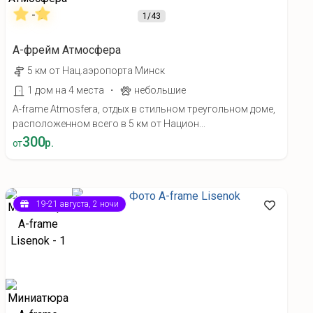
1
/43
А-фрейм Атмосфера
5 км от Нац.аэропорта Минск
·
1 дом на 4 места
небольшие
A-frame Atmosfera, отдых в стильном треугольном доме,
расположенном всего в 5 км от Национ...
300
р.
от
19-21 августа, 2 ночи