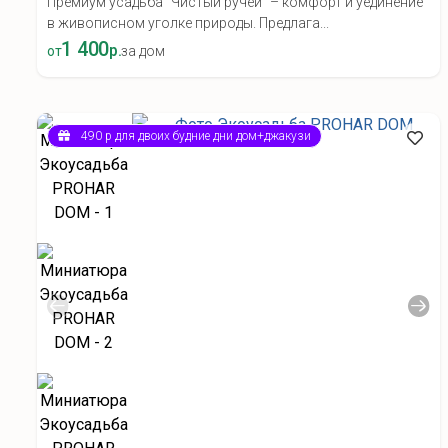
Премиум усадьба "Чистый ручей" – комфорт и уединение
в живописном уголке природы. Предлага...
1 400
р.
от
за дом
490 р для двоих будние дни дом+джакузи