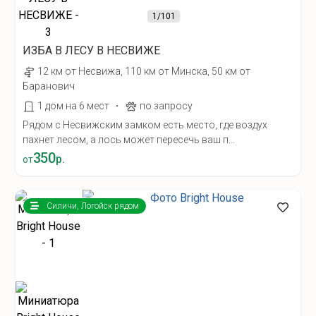
1
/101
ИЗБА В ЛЕСУ В НЕСВИЖЕ
12 км от Несвижа, 110 км от Минска, 50 км от
Баранович
·
1 дом на 6 мест
по запросу
Рядом с Несвижским замком есть место, где воздух
пахнет лесом, а лось может пересечь ваш п...
350
р.
от
Силичи, Логойск рядом