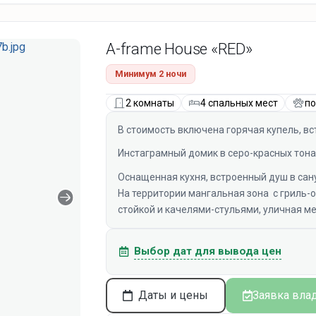
A-frame House «RED»
Минимум 2 ночи
2 комнаты
4 спальных мест
по
В стоимость включена горячая купель, вс
Инстаграмный домик в серо-красных тона
Оснащенная кухня, встроенный душ в сан
На территории мангальная зона с гриль-о
стойкой и качелями-стульями, уличная м
Выбор дат для вывода цен
Даты и цены
Заявка вла