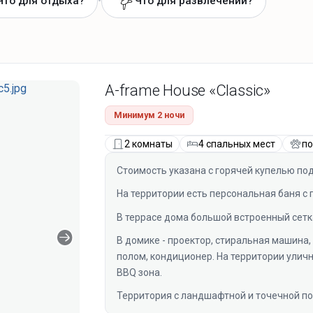
•
Что для отдыха?
Что для развлечений?
A-frame House «Classic»
Минимум 2 ночи
2 комнаты
4 спальных мест
по
Стоимость указана с горячей купелью по
На территории есть персональная баня с 
В террасе дома большой встроенный сетк
В домике - проектор, стиральная машина,
полом, кондиционер. На территории уличн
BBQ зона.
Территория с ландшафтной и точечной по