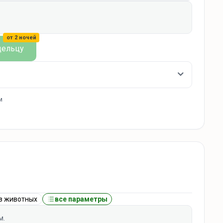
от 2 ночей
дельцу
м
з животных
все параметры
м.