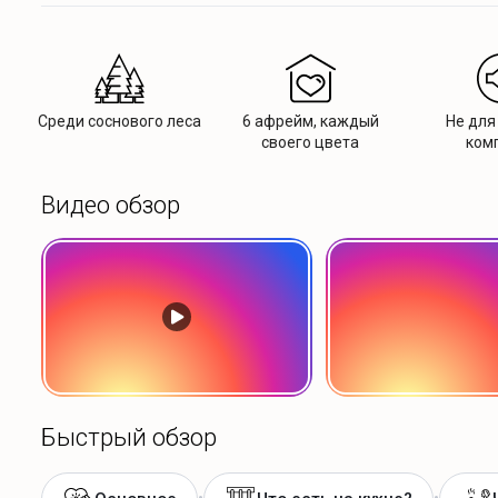
Среди соснового леса
6 афрейм, каждый
Не для
своего цвета
ком
Видео обзор
Быстрый обзор