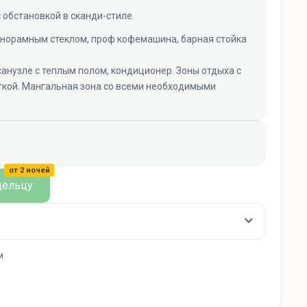
 обстановкой в сканди-стиле.
анорамным стеклом, проф кофемашина, барная стойка
анузле с теплым полом, кондиционер. Зоны отдыха с
кой. Мангальная зона со всеми необходимыми
от 2 ночей
дельцу
м