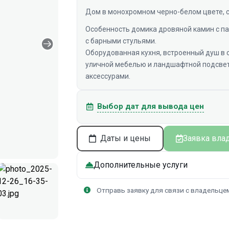
Дом в монохромном черно-белом цвете, с
Особенность домика дровяной камин с п
с барными стульями.
Оборудованная кухня, встроенный душ в с
уличной мебелью и ландшафтной подсвет
аксессурами.
Выбор дат для вывода цен
Даты и цены
Заявка вла
Дополнительные услуги
Отправь заявку для связи с владельце