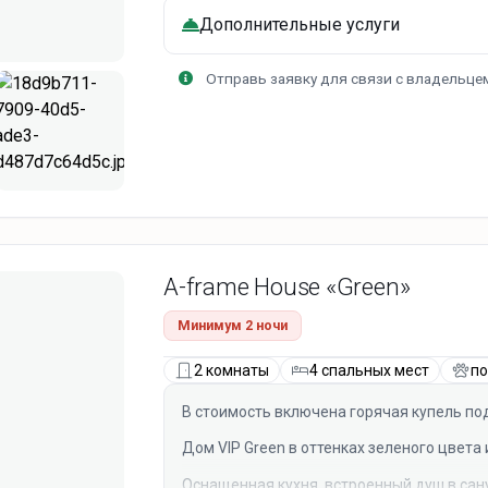
Дополнительные услуги
Отправь заявку для связи с владельце
A-frame House «Green»
Минимум 2 ночи
2 комнаты
4 спальных мест
по
В стоимость включена горячая купель по
Дом VIP Green в оттенках зеленого цвета 
Оснащенная кухня, встроенный душ в сану