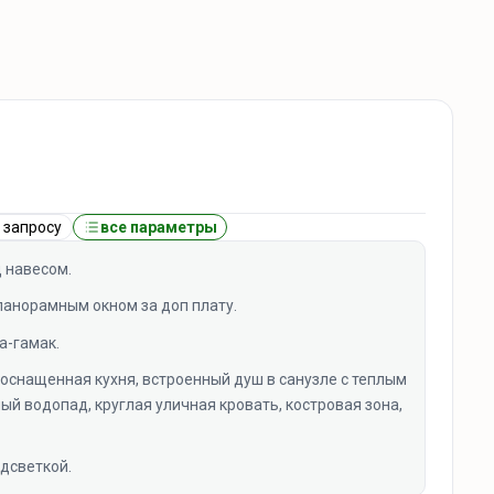
 запросу
все параметры
д навесом.
панорамным окном за доп плату.
а-гамак.
 оснащенная кухня, встроенный душ в санузле с теплым
ый водопад, круглая уличная кровать, костровая зона,
дсветкой.