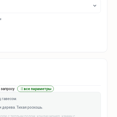
м
 запросу
все параметры
д гавесом.
и дерева. Тихая роскошь.
зле с теплым полом, кондиционер, камин с