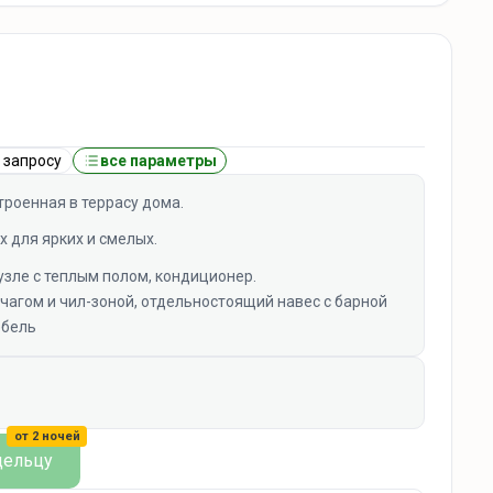
 запросу
все параметры
троенная в террасу дома.
х для ярких и смелых.
узле с теплым полом, кондиционер.
чагом и чил-зоной, отдельностоящий навес с барной
ебель
от 2 ночей
дельцу