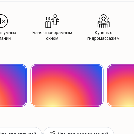
 шумных
Баня с панорамным
Купель с
паний
окном
гидромассажем