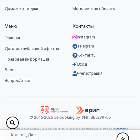
Дома и коттеджи
Могилевская область
Меню
Контакты
Instagram
Главная
Telegram
Договор публичной оферты
Контакты
Правовая информация
Вход
Блог
Регистрация
Вопрос/ответ
© 2016-2026 belbooking.by. УНП ВЕ5239705
Этот сайт защищён reCAPTCHA, и к нему применяются
Политика
Кол-во
Дата
конфиденциальности Google
и
Условия обслуживания Google
.
•