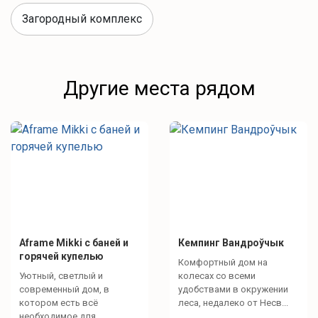
Загородный комплекс
Зоны отдыха
Столы и стулья возле мангала
Другие места рядом
Лежали на лужайке
Что для развлечений?
Спокойный отдых
Телевизор
Aframe Mikki с баней и
Кемпинг Вандроўчык
горячей купелью
Комфортный дом на
Уютный, светлый и
колесах со всеми
Активный отдых
современный дом, в
удобствами в окружении
котором есть всё
леса, недалеко от Несв...
необходимое для