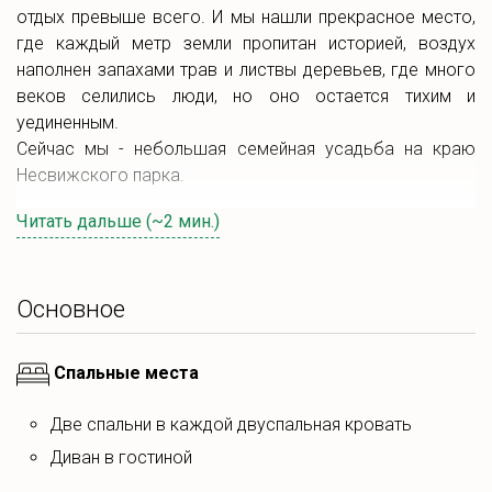
отдых превыше всего. И мы нашли прекрасное место,
где каждый метр земли пропитан историей, воздух
наполнен запахами трав и листвы деревьев, где много
веков селились люди, но оно остается тихим и
уединенным.
Сейчас мы - небольшая семейная усадьба на краю
Несвижского парка.
Читать дальше (~2 мин.)
Находимся в трех минутах неспешного шага от входа в
парк и в 7 минутах от Несвижского замка.
Основное
Место, где становится хорошо.
Мы вас убедили? Мы надеемся на это.
Спальные места
Основное
Две спальни в каждой двуспальная кровать
В отдалении от дороги наш дом сохраняет все
удобства для комфортного отдыха: две уютные
Диван в гостиной
спальни и гостиная, кухня, оборудованная современной