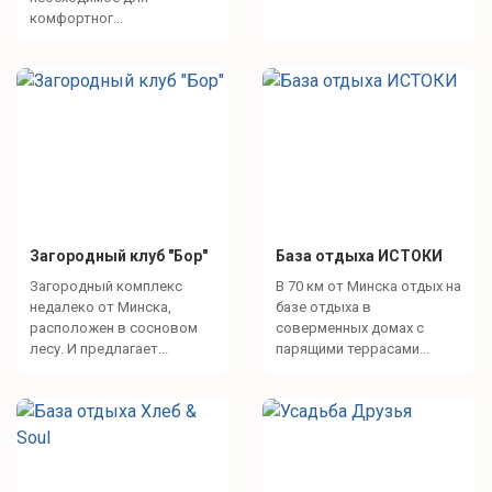
Организуем экскурсии в Брест или Гродно
комфортног...
Интересное рядом
городской пляж
Достопримечательности
Загородный клуб "Бор"
База отдыха ИСТОКИ
Несвижский замок
Загородный комплекс
В 70 км от Минска отдых на
Здание типографии
недалеко от Минска,
базе отдыха в
Фарны Касцел
расположен в сосновом
соверменных домах с
лесу. И предлагает...
парящими террасами...