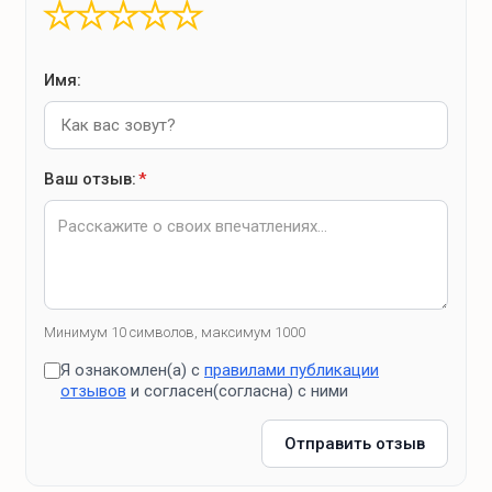
Варочная поверхность
★
★
★
★
★
Электродуховка
Электрический чайник
Имя:
Тарелки различного назначения
Чашки
Стаканы, рюмки
Ваш отзыв:
*
Фужеры
Кастрюли, сковорода
турка
Салфетки, пакеты
Полотенца
Минимум 10 символов, максимум 1000
Губки
Я ознакомлен(а) с
правилами публикации
отзывов
и согласен(согласна) с ними
Средство для мытья посуды
Отправить отзыв
Доставка еды