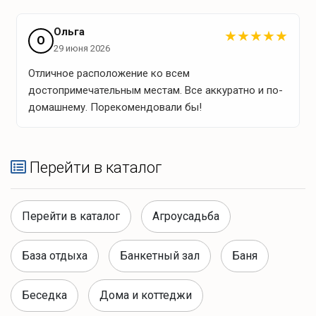
Приготовим для вас завтрак, обед или ужин
Ольга
★
★
★
★
★
О
(доплата)
29 июня 2026
Отличное расположение ко всем
достопримечательным местам. Все аккуратно и по-
Ближайшие магазины
домашнему. Порекомендовали бы!
Маяк (2 км)
Перейти в каталог
Что для отдыха?
Перейти в каталог
Агроусадьба
Зона барбекю
База отдыха
Банкетный зал
Баня
Уголь
дрова
Беседка
Дома и коттеджи
горелка для розжига