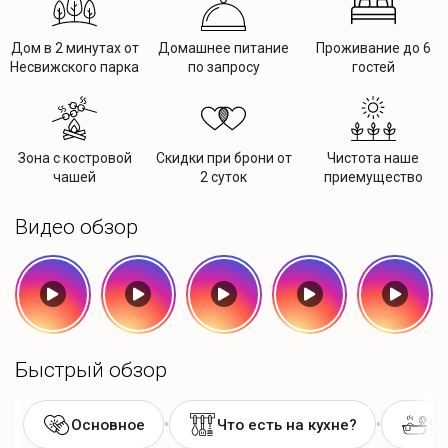
Дом в 2 минутах от
Домашнее питание
Проживание до 6
Несвижского парка
по запросу
гостей
Зона с костровой
Скидки при брони от
Чистота наше
чашей
2 суток
приемущество
Видео обзор
Быстрый обзор
•
•
Основное
Что есть на кухне?
Чт