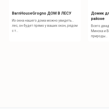
BarnHouseGrogno ДОМ В ЛЕСУ
Домик дл
районе
Из окна нашего дома можно увидеть...
лес, он будет прямо у ваших окон, рядом
Всего двад
с т...
Минска и В
природы...