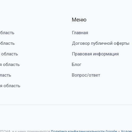
Меню
область
Главная
область
Договор публичной оферты
 область
Правовая информация
я область
Блог
ласть
Вопрос/ответ
я область
PTCHA, и к нему применяются
Политика конфиденциальности Google
и
Услов