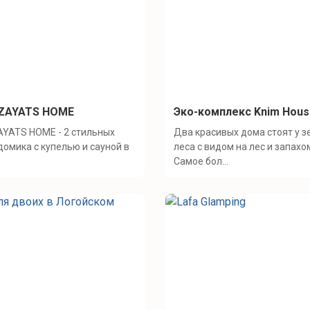
 ZAYATS HOME
Эко-комплекс Knim Hou
AYATS HOME - 2 стильных
Два красивых дома стоят у з
домика с купелью и сауной в
леса с видом на лес и запахо
Самое бол...