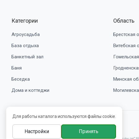
Категории
Область
Агроусадьба
Брестская 
База отдыха
Витебская 
Банкетный зал
Гомельская
Баня
Гродненска
Беседка
Минская об
Дома и коттеджи
Могилевска
Для работы каталога используются файлы cookie.
© 2016-2026 belbooking.by. УНП ВЕ5239705
Настройки
Принять
Этот сайт защищён reCA