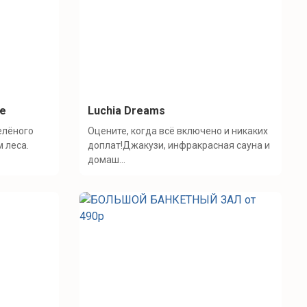
se
Luchia Dreams
елёного
Оцените, когда всё включено и никаких
м леса.
доплат!Джакузи, инфракрасная сауна и
домаш...