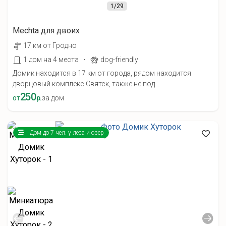
1
/29
Mechta для двоих
17 км от Гродно
·
1 дом на 4 места
dog-friendly
Домик находится в 17 км от города, рядом находится
дворцовый комплекс Святск, также не под...
250
от
р.
за дом
Дом до 7 чел. у леса и озер