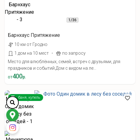
1
/36
Барнхаус Притяжение
10 км от Гродно
·
1 дом на 10 мест
по запросу
Место для влюблённых, семей, встреч с друзьями, для
праздников и событий.Дом с видом на ле...
400
от
р.
баня, купель