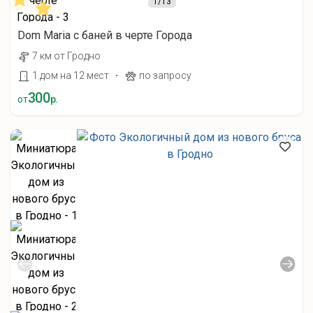
1
/13
Dom Maria с баней в черте Города
7 км от Гродно
·
1 дом на 12 мест
по запросу
300
от
р.