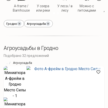
A-frame /
У озера
У леса / в
Можно с
Д
Barnhouse
или реки
лесу
питомцами
дв
Гродно
Агроусадьба
Агроусадьбы в Гродно
Подобрано 32 предложений
Агроусадьба