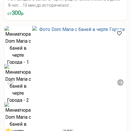
8 чел.....10 мин до историческог...
300
от
р.