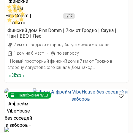
1
/37
Финский дом Finn.Domm | 7км от Гродно | Сауна |
Чан | BBQ | Лес
7 км от Гродно в сторону Августовского канала
·
1 дом на 6 мест
по запросу
Новый просторный финский дом в 7 км от Гродно в
сторону Августовского канала. Дом наход...
355
от
р.
Налибокская пуща