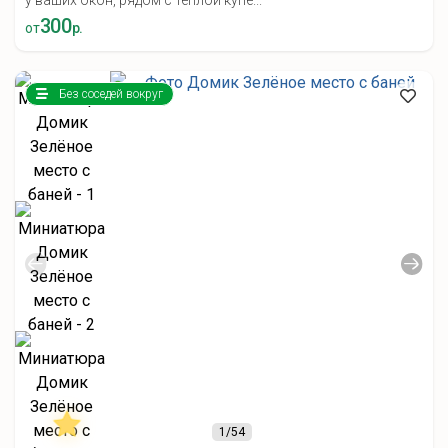
у ваших окон, рядом с тёплой купе...
300
от
р.
Без соседей вокруг
1
/54