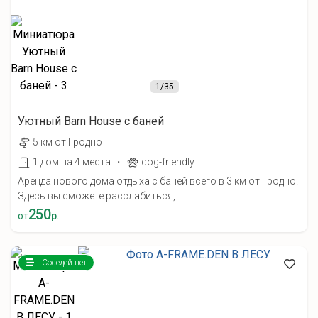
1
/35
Уютный Barn House с баней
5 км от Гродно
·
1 дом на 4 места
dog-friendly
Аренда нового дома отдыха с баней всего в 3 км от Гродно!
Здесь вы сможете расслабиться,...
250
от
р.
Соседей нет