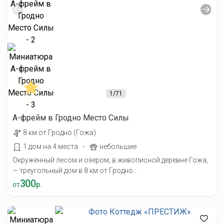
1
/71
A-фрейм в Гродно Место Силы
8 км от Гродно (Гожа)
·
1 дом на 4 места
небольшие
Окруженный лесом и озером, в живописной деревне Гожа,
— треугольный дом в 8 км от Гродно...
300
от
р.