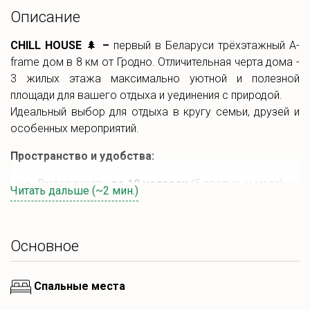
Описание
CHILL HOUSE
🌲
–
первый в Беларуси трёхэтажный A-
frame дом в 8 км от Гродно. Отличительная черта дома -
3 жилых этажа максимально уютной и полезной
площади для вашего отдыха и уединения с природой.
Идеальный выбор для отдыха в кругу семьи, друзей и
особенных мероприятий.
Пространство и удобства:
Вместимость
до 10 человек
(5 спальных мест)
Читать дальше (~2 мин.)
Просторная кухня-гостиная с большим
обеденным столом и панорамными окнами
Полностью оборудованная кухня (посудомоечная
Основное
машина, маленький и большой холодильник с
морозильной камерой, индукционная плита,
микроволновая печь, электрочайник, большое
Спальные места
количество посуды и приборов, бутилированная