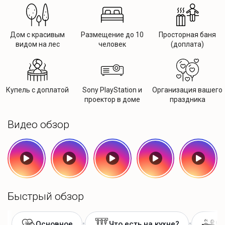
Дом с красивым
Размещение до 10
Просторная баня
видом на лес
человек
(доплата)
Купель с доплатой
Sony PlayStation и
Организация вашего
проектор в доме
праздника
Видео обзор
Быстрый обзор
•
•
Основное
Что есть на кухне?
Чт