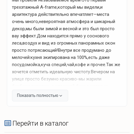
Мы провели незабываемое врем!Это первый
трехэтажный A-frame,который мы видели,и
Что для отдыха?
архитектура действительно впечатляет—места
очень много,невероятная атмосфера и шикарный
декор,мы были зимой и весной и это был просто
Зоны отдыха
вау эффект.Дом находится прямо у соснового
леса,воздух и вид из огромных панорамных окон
Зона барбекю (мангал-гриль, шампуры, решетка,
просто потрясающий!Внутри все продумано до
дрова)
мелочей:кухня экипирована на 100%,есть даже
терраса
посудомойка,куча специй,чай,кофе и прочее.Так же
хочется отметить идеальную чистоту.Вечером на
улице просто безумно красиво-мы жарили
Банные удобства
барбекю,парились в классной бане,в которую
можно зайти прямо в доме,а потом отдыхали в
Показать полностью
баня с разными режимами пара
теплой купели на улице,где все было в огоньках,что
Обливное ведро
создавало невероятный уют.Хозяева предоставили
для нашего отдыха все (тапочки, зубные щетки, фен
ароматические масла
и т.д.).С собой можно было не брать ничего.Сервис
Перейти в каталог
банные аксессуары
на высшем уровне!