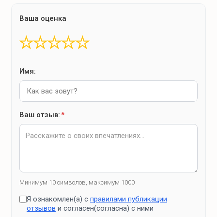
кофе
Ваша оценка
чай
печенье
★
★
★
★
★
сахар
растительное масло
Имя:
специи
макароны
каши
Ваш отзыв:
*
соусы
Удобства на кухне
посудомоечная машина
Минимум 10 символов, максимум 1000
большой холодильник с морозильной камерой
Я ознакомлен(а) с
правилами публикации
отзывов
и согласен(согласна) с ними
маленький холодильник