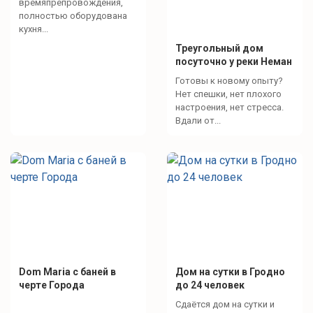
времяпрепровождения,
Батут
полностью оборудована
кухня...
Треугольный дом
Интересное рядом
посуточно у реки Неман
Готовы к новому опыту?
Парк развлечений Джунгли Парк (12 км)
Нет спешки, нет плохого
настроения, нет стресса.
Лесопарк Лососно (8 км)
Вдали от...
Достопримечательности
Старый замок (11 км)
Новый замок (11 км)
Коложская Борисо-Глебская церковь (11 км)
Dom Maria с баней в
Дом на сутки в Гродно
черте Города
до 24 человек
Сдаётся дом на сутки и