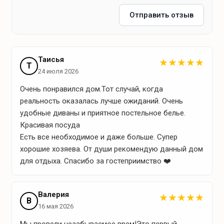
индукционная плита
Отправить отзыв
микроволновая печь
электрочайник
посуда
Таисья
★
★
★
★
★
Т
столовые приборы
24 июля 2026
бумажные полотенца
Очень понравился дом.Тот случай, когда
кухонное полотенце
реальность оказалась лучше ожиданий. Очень
фасовочные пакеты
удобные диваны и приятное постельное белье.
Красивая посуда
пакеты для мусора
Есть все необходимое и даже больше. Супер
хорошие хозяева. От души рекомендую данный дом
для отдыха. Спасибо за гостеприимство ❤️
Ближайшие магазины
Магазин Гродненского Райпо (700 м)
Валерия
★
★
★
★
★
Минимаркет "Для вас" (5 км)
В
16 мая 2026