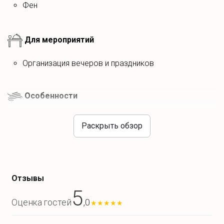
HOUSE
- это прекрасный вариант для подарка.
фен
Для мероприятий
организация вечеров и праздников
Особенности
дети до 3 лет - бесплатно
Раскрыть обзор
Что есть на кухне?
Отзывы
5
Еда на месте
,0
Оценка гостей
★
★
★
★
★
бутилированная вода