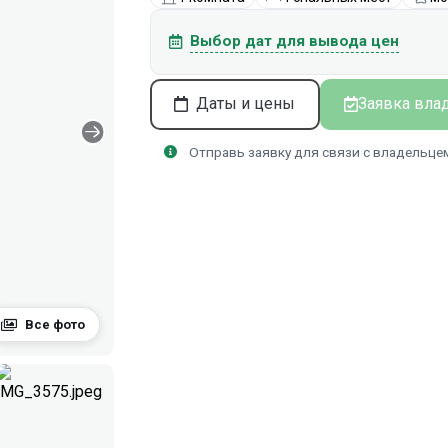
Выбор дат для вывода цен
Даты и цены
Заявка вла
Отправь заявку для связи с владельце
Все фото