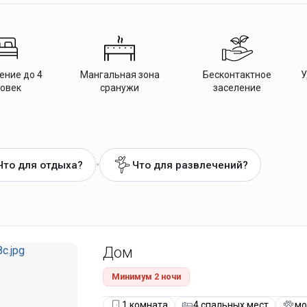
ние до 4
Мангальная зона
Бесконтактное
У
овек
сранужи
заселение
•
Что для отдыха?
Что для развлечений?
Дом
Минимум 2 ночи
1 комната
4 спальных мест
мо