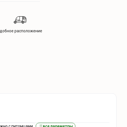
добное расположение
жно с питомцами
все параметры