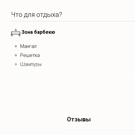
Что для отдыха?
Зона барбекю
мангал
решетка
шампуры
Что для развлечений?
Спокойный отдых
Отзывы
садовая мебель