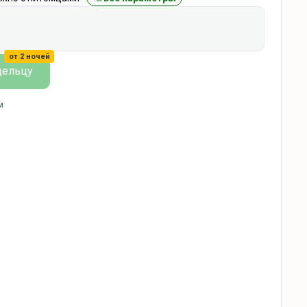
от 2 ночей
дельцу
м