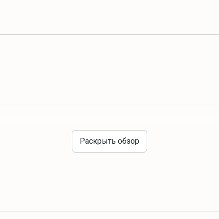
Раскрыть обзор
Интересное рядом
достопримечательности г. Гродно