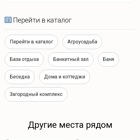
тарелки
бокалы
рюмки
Перейти в каталог
кружки
сковорода
Перейти в каталог
Агроусадьба
кастрюля
ножи
База отдыха
Банкетный зал
Баня
вилки
ложки
Беседка
Дома и коттеджи
разделочные доски
бумажные полотенца
Загородный комплекс
салфетки
губки
мусорные пакеты
Другие места рядом