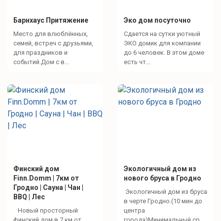
дрова
Барнхаус Притяжение
Эко дом посуточно
шампуры
Место для влюблённых,
Сдается на сутки уютный
розжиг
семей, встреч с друзьями,
ЭКО домик для компании
мини холодильник
для праздников и
до 6 человек. В этом доме
событий.Дом с в...
есть чт...
одноразовая посуда (вилки, ложки, стаканы, ножи,
тарелки)
стол
кресла
диванчики на 6 человек
умывальник с горячей водой
газовый обогреватель
Финский дом
Экологичный дом из
чайник
Finn.Domm | 7км от
нового бруса в Гродно
соль, сахар
Гродно | Сауна | Чан |
Экологичный дом из бруса
BBQ | Лес
в черте Гродно.(10 мин до
Новый просторный
центра
Зоны отдыха
финский дом в 7 км от
города)Минимальный ср...