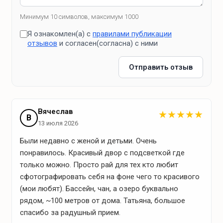
чай
кофе
Минимум 10 символов, максимум 1000
сахар
Я ознакомлен(а) с
правилами публикации
отзывов
и согласен(согласна) с ними
соль
масло
Отправить отзыв
специи
сироп для кофе
Вячеслав
★
★
★
★
★
В
13 июля 2026
Удобства на кухне
Были недавно с женой и детьми. Очень
чайник
понравилось. Красивый двор с подсветкой где
холодильник
только можно. Просто рай для тех кто любит
сфотографировать себя на фоне чего то красивого
индукционная плита
(мои любят). Бассейн, чан, а озеро буквально
кофемашина
рядом, ~100 метров от дома. Татьяна, большое
микроволновая печь
спасибо за радушный прием.