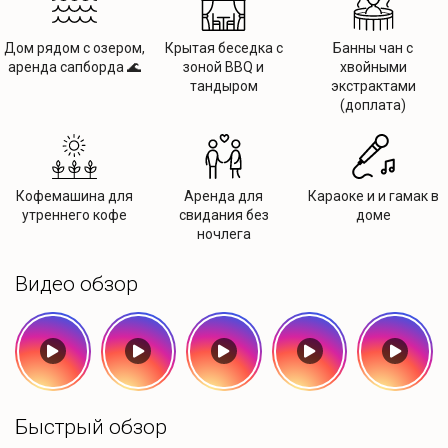
Дом рядом с озером,
Крытая беседка с
Банны чан с
аренда сапборда 🌊
зоной BBQ и
хвойными
тандыром
экстрактами
(доплата)
Кофемашина для
Аренда для
Караоке и и гамак в
утреннего кофе
свидания без
доме
ночлега
Видео обзор
Быстрый обзор