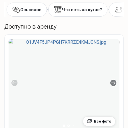
•
•
Основное
Что есть на кухне?
Чт
Доступно в аренду
Все фото