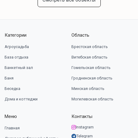
Спокойный отдых
проектор
Bluetooth колонка+ микрофоны
Категории
Область
книги
Агроусадьба
Брестская область
настольные игры
Пол-гамак на 2 этаже
База отдыха
Витебская область
Банкетный зал
Гомельская область
Активный отдых
Баня
Гродненская область
Беседка
Минская область
пешие прогулки по лесным тропам
Дома и коттеджи
Могилевская область
сапборд (35 р)
Меню
Контакты
Для детей
Instagram
Главная
Telegram
Предоставим кроватку-манеж