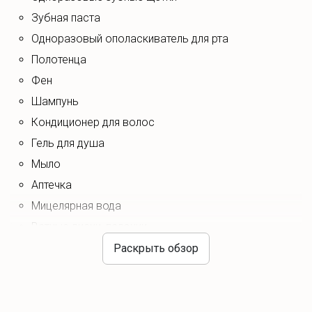
Размещение с питомцем разрешено
, 🐶 при условии,
зубная паста
что ответственность за порчу имущества возлагается
одноразовый ополаскиватель для рта
на хозяина питомца.
полотенца
фен
шампунь
кондиционер для волос
гель для душа
мыло
аптечка
мицелярная вода
ватные диски, палочки
маски для лица
Раскрыть обзор
халаты
туалетная бумага