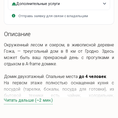
Дополнительные услуги
Отправь заявку для связи с владельцем
Описание
Окруженный лесом и озером, в живописной деревне
Гожа, — треугольный дом в 8 км от Гродно. Здесь
может быть ваш прекрасный день с прогулками и
отдыхом в A-frame домике.
Домик двухэтажный. Спальные места
до 4 человек
.
На первом этаже полностью оснащенная кухня с
посудой (тарелки, бокалы, посуда для готовки), из
бытовой техники есть чайник, холодильник,
Читать дальше (~2 мин.)
индукционная плита, кофемашина, микроволновая печь.
На первом этаже также двуспальный раскладной диван
и санузел с душем полностью оборудованный для