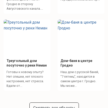
Гродно в сторону
Августовского канала....
беседка
костровая зона
качели уличные
терраса
Банные удобства
банный чан (150 р)
Треугольный дом
Дом-баня в центре
посуточно у реки Неман
Гродно
халаты
Готовы к новому опыту?
Наш дом с русской баней,
тапочки
Нет спешки, нет плохого
"7 пятниц", находится в
настроения, нет стресса.
самом центре г. Гродно.
Вдали от...
Мы може...
Что для развлечений?
Смотреть все объекты