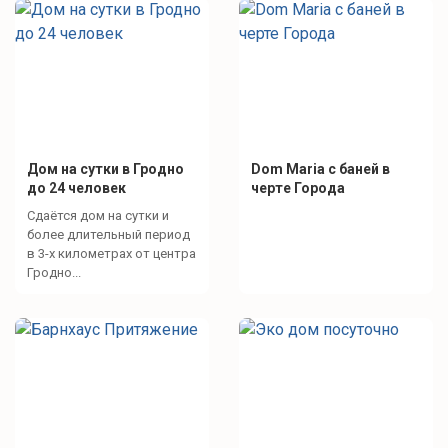
Кафе и рестораны рядом
Наша Кава (18 км)
Хинкальня (17 км)
Ближайшие магазины
Дом на сутки в Гродно
Dom Maria с баней в
до 24 человек
черте Города
Магазин Копеечка (2 км)
Сдаётся дом на сутки и
более длительный период
в 3-х километрах от центра
Гродно...
Что для отдыха?
Зона барбекю
барбекю-гриль
тандыр