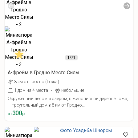
1
/71
A-фрейм в Гродно Место Силы
8 км от Гродно (Гожа)
·
1 дом на 4 места
небольшие
Окруженный лесом и озером, в живописной деревне Гожа,
— треугольный дом в 8 км от Гродно...
300
от
р.