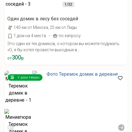
1
/32
Один домик в лесу без соседей
140 км от Минска, 25 км от Лиды
·
1 дом на 4 места
по запросу
Это один из тех домиков, о котором вы можете подумать:
«О, я бы хотел провести выходные в...
300
от
р.
У реки Нёман