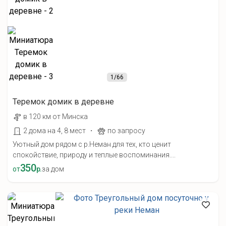
1
/66
Теремок домик в деревне
в 120 км от Минска
·
2 дома на 4, 8 мест
по запросу
Уютный дом рядом с р.Неман для тех, кто ценит
спокойствие, природу и теплые воспоминания....
350
от
р.
за дом