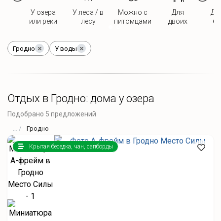
У озера
У леса / в
Можно с
Для
До
или реки
лесу
питомцами
двоих
ба
Гродно
У воды
Отдых в Гродно: дома у озера
Подобрано 5 предложений
Гродно
Крытая беседка, чан, сапборды