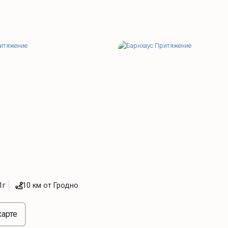
1г
10 км от Гродно
карте