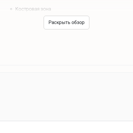
Костровая зона
Раскрыть обзор
Активный отдых
Мощная колонка с микрофонами
Достопримечательности
Форт 4