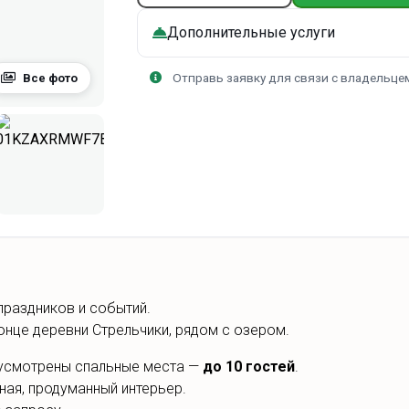
каждый последующий 100 р
Дополнительные услуги
Пятница, суббота, праздничные:
2 гостя - 400 р
3 гостя - 450 р
Отправь заявку для связи с владельце
Все фото
4 гостя - 500 р
5 гостей - 550 р
6 гостей - 600 р
7 гостей - 700 р
8 гостей - 800 р
9 гостей - 900 р
10 гостей - 1000 р
каждый последующий 100 р
праздников и событий.
конце деревни Стрельчики, рядом с озером.
усмотрены спальные места —
до 10 гостей
.
ная, продуманный интерьер.