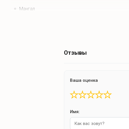
Мангал
Что для развлечений?
Отзывы
Спокойный отдых
Телевизор 75 дюймов
настрольные игры
Ваша оценка
★
★
★
★
★
Интересное рядом
Озеро
Имя: