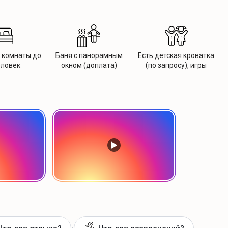
 комнаты до
Баня с панорамным
Есть детская кроватка
еловек
окном (доплата)
(по запросу), игры