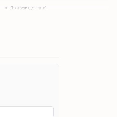
Джакузи (доплата)
Для детей
Детская кроватка (по запросу)