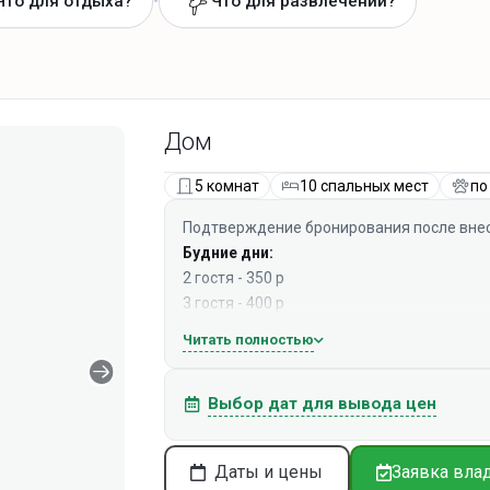
•
Что для отдыха?
Что для развлечений?
Дом
5 комнат
10 спальных мест
по
Подтверждение бронирования после внес
Будние дни:
2 гостя - 350 р
3 гостя - 400 р
4 гостя - 450 р
Читать полностью
5 гостей - 500 р
6 гостей - 550 р
Выбор дат для вывода цен
7 гостей - 600 р
8 гостей - 700 р
9 гостей - 800 р
Даты и цены
Заявка вла
10 гостей - 900 р