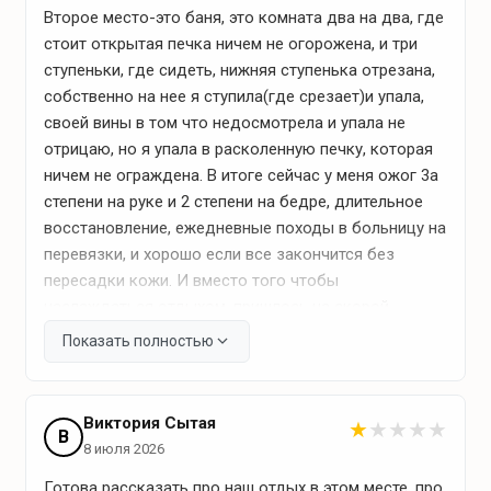
Второе место-это баня, это комната два на два, где
Что для отдыха?
стоит открытая печка ничем не огорожена, и три
ступеньки, где сидеть, нижняя ступенька отрезана,
собственно на нее я ступила(где срезает)и упала,
Зона барбекю
своей вины в том что недосмотрела и упала не
отрицаю, но я упала в расколенную печку, которая
мангал
ничем не ограждена. В итоге сейчас у меня ожог 3а
дрова
степени на руке и 2 степени на бедре, длительное
восстановление, ежедневные походы в больницу на
перевязки, и хорошо если все закончится без
Зоны отдыха
пересадки кожи. И вместо того чтобы
наслаждаться отдыхом, пришлось на скорой
печь-камин
кататься ночью по больнице. Дети в бане-но мне
Показать полностью
садовая мебель
просто страшно представить, один нелепый
поворот и ожог у ребенка. Не дай бог
прочувствовать эту боль.
Виктория Сытая
★
★
★
★
★
Банные удобства
В
Территория не кошенная, мы приехали около 20
8 июля 2026
вечера, видно хозяин начал косить, но не успел.
веники
Готова рассказать про наш отдых в этом месте, про
В самом доме все сделано по-быстрому и не