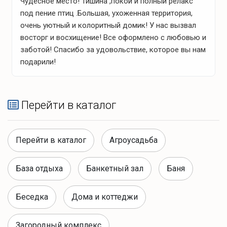
Чудесное место! Тишина ,покой и полный релакс
стены, чтобы не дай бог не упасть на первый этаж,
под пение птиц .Большая, ухоженная территория,
там просто висят канаты, если, опять же, ребенок,
Для детей
очень уютный и колоритный домик! У нас вызвал
то он просто может выпрыгнуть.
восторг и восхищение! Все оформлено с любовью и
Продолжение в следующем отзыве
Качели
заботой! Спасибо за удовольствие, которое вы нам
подарили!
Интересное рядом
Перейти в каталог
Парк развлечений Джунгли парк (16 км)
Перейти в каталог
Агроусадьба
Достопримечательности
Форт №IV (800 м)
База отдыха
Банкетный зал
Баня
Старый и Новый замок (13 км)
Беседка
Дома и коттеджи
Загородный комплекс