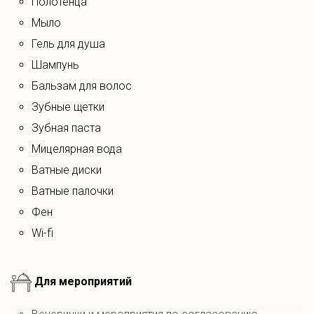
полотенца
ароматными вениками.
мыло
Для любителей приключений на свежем воздухе есть
гель для душа
возможность установить свой кемпинг на поляне,
шампунь
разведение костра и приготовление барбекю.
бальзам для волос
С питомцами можно по согласованию, после
обсуждения правил их содержания и поведения в доме
зубные щетки
и на территории.
зубная паста
мицелярная вода
ватные диски
ватные палочки
фен
wi-fi
Для мероприятий