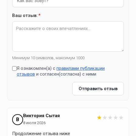
масло
Ваш отзыв:
*
Удобства на кухне
холодильник
электрочайник
микроволновая печь
Минимум 10 символов, максимум 1000
электроплитка
Я ознакомлен(а) с
правилами публикации
отзывов
и согласен(согласна) с ними
посуда для приготовления пищи
хлопковые и бумажные полотенца
Отправить отзыв
Ближайшие магазины
Виктория Сытая
★
★
★
★
★
Магазин в г.Гродно (8 км)
В
8 июля 2026
Продолжение отзыва ниже