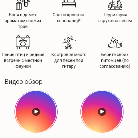
Баня в доме с
Сон на кровати-
Территория
ароматом свежих
сеновале🌾
окружена лесом
трав
Пение птиц и редкие
Костровое место
Берите своих
встречи с местной
для песен под
питомцев (по
фауной
гитару
согласованию)
Видео обзор