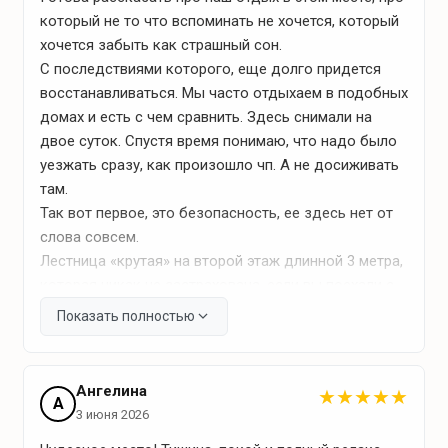
травы
который не то что вспоминать не хочется, который
безопасно. Договор с нами никто не заключал.
хочется забыть как страшный сон.
шапки
Считаю, что, если предоставляешь услуги, то
С последствиями которого, еще долго придется
должна быть и ответственность. Во всем!
полотенца
восстанавливаться. Мы часто отдыхаем в подобных
домах и есть с чем сравнить. Здесь снимали на
двое суток. Спустя время понимаю, что надо было
уезжать сразу, как произошло чп. А не досиживать
Что для развлечений?
там.
Так вот первое, это безопасность, ее здесь нет от
Спокойный отдых
слова совсем.
Лестница «крутая» на второй этаж длинной 3 метра,
забавные игры в доме
которая никак не застрахована, если вы поехали с
деревянная качель
ребенком, будьте готовые не отдыхать, а смотреть
Показать полностью
просто чтобы ребенок не полез на лестницу, там
взрослому страшно, про ребенка я молчу. Одно
Активный отдых
нелепое движение и ты можешь упасть с высоты.
Ангелина
★
★
★
★
★
А
Ребенка 5ти лет приходилось перемещать по
3 июня 2026
Сбор грибов и ягод
лестнице на руках. На втором этаже нет никакой