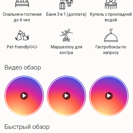
Спальня и гостиная
Баня 3 в 1 (доплата)
Купель с прохладной
до 4 чел.
водой
Pet-friendly🐶🐱
Маршеллоу для
Гастробоксы по
костра
запросу
Видео обзор
Быстрый обзор