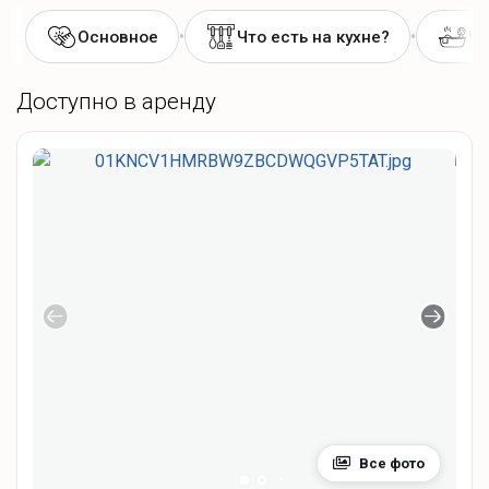
•
•
Основное
Что есть на кухне?
Чт
Доступно в аренду
Все фото