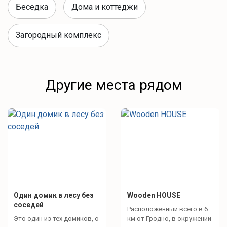
Беседка
Дома и коттеджи
Что для отдыха?
Загородный комплекс
Зона барбекю
Другие места рядом
мангал
шампуры
решетка
дрова
Зоны отдыха
костровая зона
Один домик в лесу без
Wooden HOUSE
терраса с фотозоной
соседей
Расположенный всего в 6
Это один из тех домиков, о
км от Гродно, в окружении