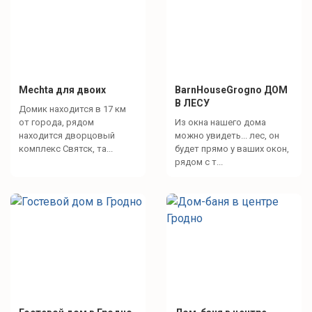
Спокойный отдых
телевизор
Яндекс станция
Mechta для двоих
BarnHouseGrogno ДОМ
В ЛЕСУ
настольные игры
Домик находится в 17 км
от города, рядом
Из окна нашего дома
находится дворцовый
можно увидеть... лес, он
комплекс Святск, та...
будет прямо у ваших окон,
рядом с т...