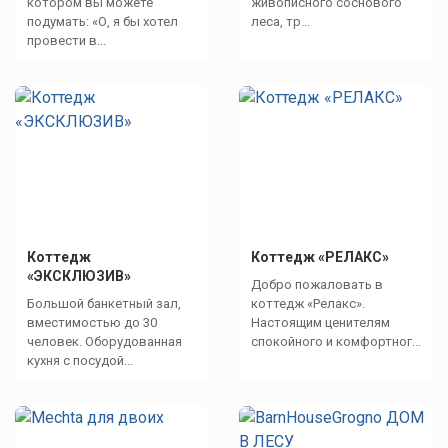
котором вы можете
живописного соснового
подумать: «О, я бы хотел
леса, тр...
Банные удобства
провести в...
шапки
веники
полотенца
простыни
халаты
резиновые тапочки
ароматические масла
Коттедж
Коттедж «РЕЛАКС»
«ЭКСКЛЮЗИВ»
соляные брикеты
Добро пожаловать в
Большой банкетный зал,
коттедж «Релакс».
банный веер
вместимостью до 30
Настоящим ценителям
бамбуковые веники
человек. Оборудованная
спокойного и комфортног...
кухня с посудой...
Что для развлечений?