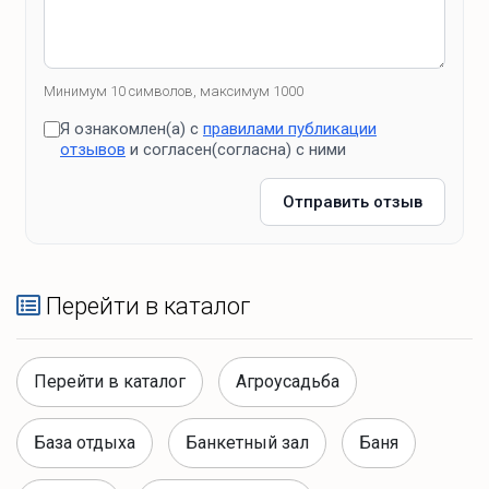
Индукционная плита
Микроволновая печь
Электрочайник
Минимум 10 символов, максимум 1000
Столовые приборы и посуда
Я ознакомлен(а) с
правилами публикации
Бокалы, стаканы, рюмки на 6 персон
отзывов
и согласен(согласна) с ними
кастрюля и сковорода
кухонные полотенца
Отправить отзыв
Доставка еды
Перейти в каталог
Гастробоксы по запросу
Перейти в каталог
Агроусадьба
Ближайшие магазины
База отдыха
Банкетный зал
Баня
Евроопт (8 км)