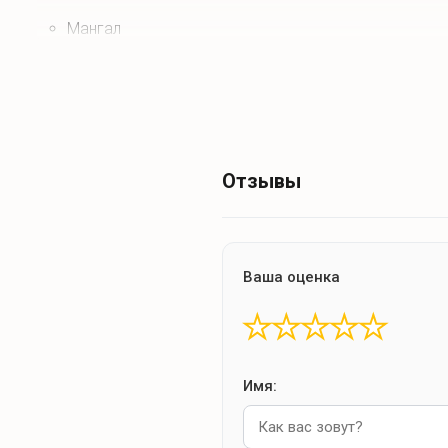
Мангал
Что для развлечений?
Отзывы
Спокойный отдых
Телевизор
Ваша оценка
Книги
★
★
★
★
★
Имя: