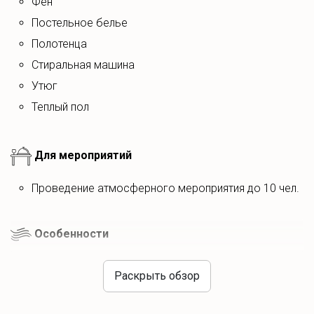
Фен
постельное белье
полотенца
Стиральная машина
Утюг
Теплый пол
Для мероприятий
Проведение атмосферного мероприятия до 10 чел.
Особенности
С питомцем можно за доплату
Раскрыть обзор
Соблюдение полной тишины с 23.00 до 08.00
Возможна организация трансфера из аэропорта/