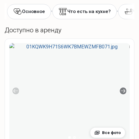
•
•
Основное
Что есть на кухне?
Чт
Доступно в аренду
Все фото