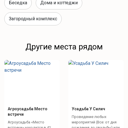
Беседка
Дома и коттеджи
Качели
Загородный комплекс
Активный отдых
Велосипеды по 2 шт. в каждом доме (бесплатно)
Другие места рядом
Для детей
Десткая площадка в Big Home
Интересное рядом
Агроусадьба Место
Усадьба У Силич
Минское море (400 м)
встречи
Проведение любых
Агроусадьба «Место
мероприятий (Все: от дня
встречи» находится в 42
рождения до свадьбы) или