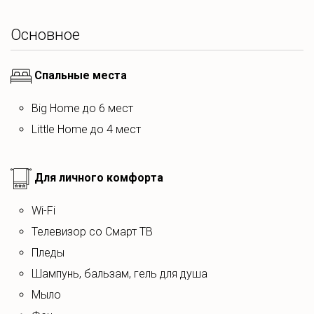
террасу, зону для барбекю и парковку.
Основное
В вашем распоряжении полностью оборудованная
кухня. На территории возле домиков есть зона для
Спальные места
барбекю.
Рядом с домом расположен загородный ресторан-клуб
Big Home до 6 мест
Робинсон.
Little Home до 4 мест
В цену аренды входит использование двух
велосипедов, что позволяет отправиться на
Для личного комфорта
велопрогулку вдоль побережья Минского моря.
На территории барнхауса Big Home расположена
Wi-Fi
детская площадка.
Телевизор со Смарт ТВ
Пледы
Шампунь, бальзам, гель для душа
Мыло