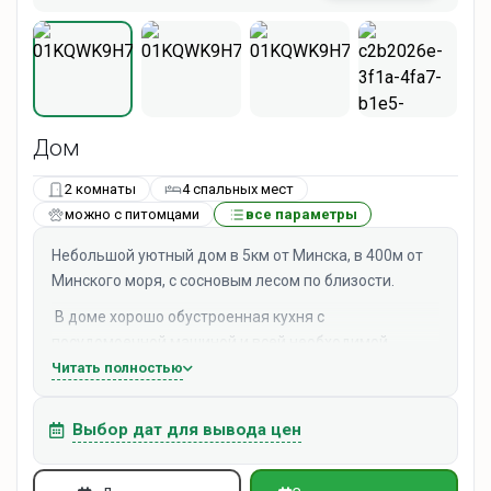
Дом
2 комнаты
4 спальных мест
можно с питомцами
все параметры
Небольшой уютный дом в 5км от Минска, в 400м от
Минского моря, с сосновым лесом по близости.
В доме хорошо обустроенная кухня с
посудомоечной машиной и всей необходимой
техникой, а также фильтром очистки воды. В
Читать полностью
гостиной телевизор, обеденный стол и кресло с
пледами. Санузел с душевой и стиральной машиной.
Выбор дат для вывода цен
На территории костровая зона, терраса с мебелью,
зона bbq, парковка.