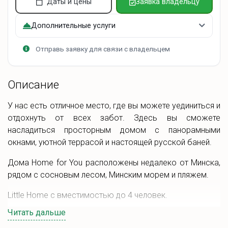
Даты и цены
Заявка владельцу
Пользование двумя велосипедами включено в
стоимость аренды.
Дополнительные услуги
На территории домика есть баня и горячая купель за
дополнительную плату.
Отправь заявку для связи с владельцем
В праздничные даты стоимость может отличаться.
Описание
У нас есть отличное место, где вы можете уединиться и
отдохнуть от всех забот. Здесь вы сможете
насладиться просторным домом с панорамными
окнами, уютной террасой и настоящей русской баней.
Дома Home for You расположены недалеко от Минска,
рядом с сосновым лесом, Минским морем и пляжем.
Little Home с вместимостью до 4 человек.
Читать дальше
Дом оснащён всем необходимым для комфортного
проживания. Закрытый участок включает зону отдыха,