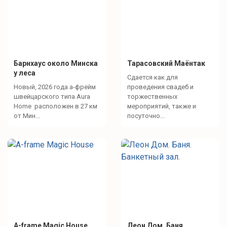
Барнхаус около Минска
Тарасовский Маёнтак
у леса
Сдается как для
Новый, 2026 года а-фрейм
проведения свадеб и
швейцарского типа Aura
торжественных
Home расположен в 27 км
мероприятий, также и
от Мин...
посуточно...
A-frame Magic House
Леон Дом. Баня.