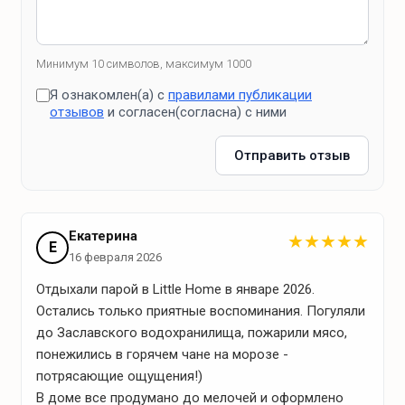
Посудомоечная машина
Микроволновая печь
Электрический чайник
Минимум 10 символов, максимум 1000
Фильтр очистки воды
Я ознакомлен(а) с
правилами публикации
отзывов
и согласен(согласна) с ними
Кафе и рестораны рядом
Отправить отзыв
загородный ресторан-клуб Робинсон
Екатерина
★
★
★
★
★
Е
16 февраля 2026
Что для отдыха?
Отдыхали парой в Little Home в январе 2026.
Остались только приятные воспоминания. Погуляли
Зона барбекю
до Заславского водохранилища, пожарили мясо,
понежились в горячем чане на морозе -
Угли
потрясающие ощущения!)
В доме все продумано до мелочей и оформлено
Решетка