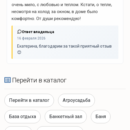
очень мило, с любовью и теплом. Кстати, о тепле,
Шампуры
несмотря на холод за окном, в доме было
комфортно. От души рекомендую!
Зоны отдыха
Ответ владельца
16 февраля 2026
Терраса
Екатерина, благодарим за такой приятный отзыв
Костровая зона
😊
Банные удобства
Перейти в каталог
Банные шапки
Перейти в каталог
Агроусадьба
Что для развлечений?
База отдыха
Банкетный зал
Баня
Спокойный отдых