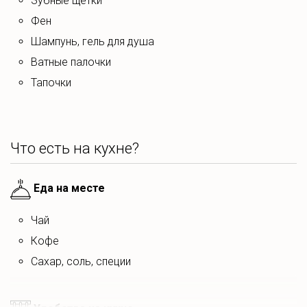
зубные щетки
Решетка и шампура для мангала, дрова
фен
Зона спа и террасы
шампунь, гель для душа
Водоем
ватные палочки
тапочки
Что есть на кухне?
Еда на месте
чай
кофе
сахар, соль, специи