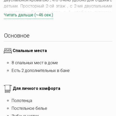
детьми. Просторный 2-ой этаж , с 2-мя двуспальными
кроватями . Гостевая зона с 1 удобным диваном-
Читать дальше (~46 сек.)
трансформером.
Для Вашего отдыха мы предусмотрели каждую деталь,
Основное
которая необходима для комфортного пребывания :
Постельное белье, полотенца, зубные щетки,
Спальные места
ватные палочки и дополнительные гигиенические
принадлежности, фен.
8 спальных мест в доме
Для приготовления пищи: оборудованная кухня со
всей необходимой посудой, столовыми
есть 2 дополнительных в бане
приборами, СВЧ печь, холодильник,
электрочайник,чай, кофе, сахар, соль, перец,
Для личного комфорта
кружки, рюмки, бокалы .
На территории есть:
полотенца
постельное белье
BBQ-Зона с мангалом-камином-тандыром
Баня