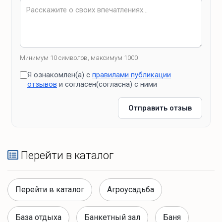
Зона барбекю
мангал
Минимум 10 символов, максимум 1000
тандыр
Я ознакомлен(а) с
правилами публикации
решетка
отзывов
и согласен(согласна) с ними
шампура
дрова
Отправить отзыв
спички
Перейти в каталог
Зоны отдыха
терраса
Перейти в каталог
Агроусадьба
Банные удобства
База отдыха
Банкетный зал
Баня