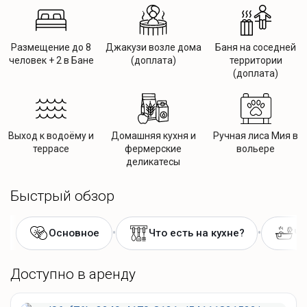
Размещение до 8
Джакузи возле дома
Баня на соседней
человек + 2 в Бане
(доплата)
территории
(доплата)
Выход к водоёму и
Домашняя кухня и
Ручная лиса Мия в
террасе
фермерские
вольере
деликатесы
Быстрый обзор
•
•
Основное
Что есть на кухне?
Чт
Доступно в аренду