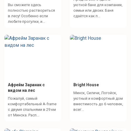
Вы сможете здесь
уютной бане для компании,
водоем
полностью раствориться
семьи или двоих. Баня
в лесу! Особенно если
сдаётся как п...
любите прогулки, и...
Афрейм Заранак с
Bright House
видом на лес
Минск, Силичи, Логойск,
Пожалуй, самый
уютный и комфортный дом
комфортабельный A-frame
вместимость до 6 человек,
с двумя спальнями в 29 км
всег...
от Минска. Расп...