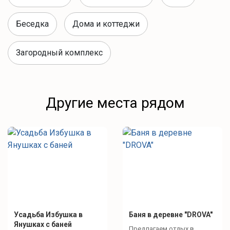
Парная
Беседка
Дома и коттеджи
душевая
Столы, стулья
Загородный комплекс
Посуда, столовые приборы, полотенца, шлёпанцы,
шампунь, гель для душа, вешалки
Другие места рядом
Что для развлечений?
Спокойный отдых
Ручная лиса
Усадьба Избушка в
Баня в деревне "DROVA"
Интересное рядом
Янушках с баней
Предлагаем отдых в