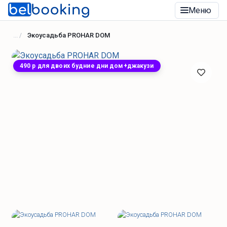
Меню
Экоусадьба PROHAR DOM
490 р для двоих будние дни дом+джакузи