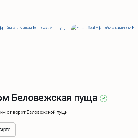
ном Беловежская пуща
8 км от ворот Беловежской пущи
карте