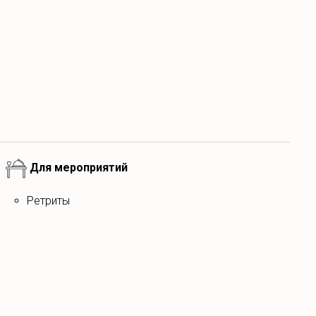
 белье, бесплатную парковку и WI-FI для вашего
осфера спокойствия и гармонии, идеально подходящая
ического уикенда. Наш уютный уголок прекрасно
ся сбежать от шума большого города. Наш дом не
ромких мероприятий или веселых застолий большой
Для мероприятий
азанные в брони.
Ретриты
сигареты, кальяны, вейпы).