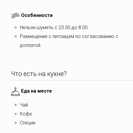
Что есть на кухне?
Особенности
Домашняя и комфортная кухня с холодильником, м
Нельзя шуметь с 23.00 до 8.00
электрическим чайником, кофемашиной и всей необхо
размещение с питомцем по согласованию с
доплатой
Беловежская пуща — буквально в 5–8 минутах ез
отличных ресторанов и кафе прямо на территории нац
Что для отдыха?
Что есть на кухне?
Снаружи — две террасы с удобной садовой мебелью, к
Выносить мебель из дома и террасы запрещено.
Еда на месте
Внутри — настоящий дровяной камин, проектор, винило
чай
кофе
Массаж (предварительная запись) - от 100 рублей.
специи
Прокат велосипедов - 7 руб/час