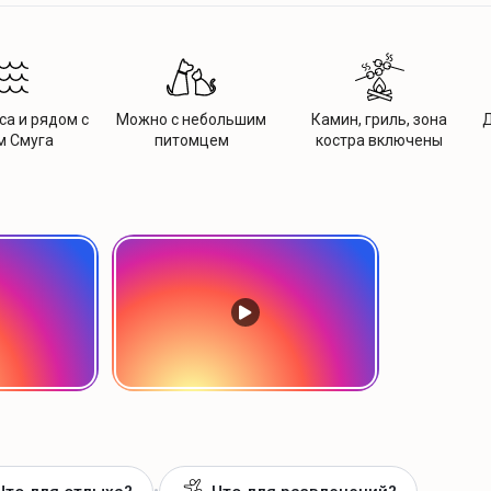
са и рядом с
Можно с небольшим
Камин, гриль, зона
Д
м Смуга
питомцем
костра включены