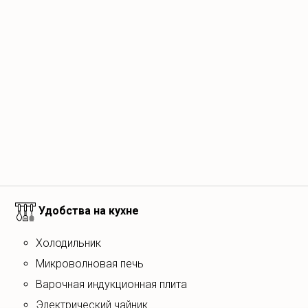
икроволновой печь, варочной индукционной панелью,
димой посудой.
ды, поэтому в вашем распоряжении сразу несколько
ионального парка.
омфортная зона для костра и уличный гамак.
Удобства на кухне
вый проигрыватель с коллекцией пластинок.
Холодильник
микроволновая печь
варочная индукционная плита
электрический чайник