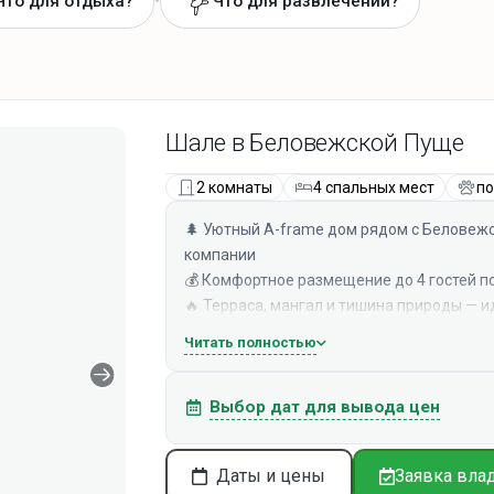
•
Что для отдыха?
Что для развлечений?
Шале в Беловежской Пуще
2 комнаты
4 спальных мест
по
🌲 Уютный A-frame дом рядом с Беловеж
компании
💰 Комфортное размещение до 4 гостей п
🔥 Терраса, мангал и тишина природы — 
🛏 2 спальных места + диван, всё обору
Читать полностью
📍 Удобное расположение: рядом лес, оз
Жилье
Выбор дат для вывода цен
Дом Forest Soul A-frame расположен в 5 
Беларуси "Беловежская Пуща" и в 10 мин
тихое и комфортное жилье. Снаружи есть
Даты и цены
Заявка вла