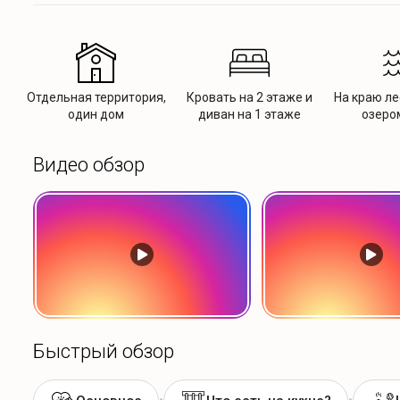
Отдельная территория,
Кровать на 2 этаже и
На краю ле
один дом
диван на 1 этаже
озеро
Видео обзор
Быстрый обзор