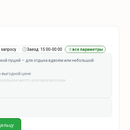
 запросу
Заезд: 15:00-00:00
все параметры
ской пущей — для отдыха вдвоём или небольшой
о выгодной цене
идеальное место для перезагрузки
довано для комфортного проживания
еро и быстрый доступ к достопримечательностям
минутах езды от главного Национального Парка
утах езды от Каменецкой Вежи в городе Каменец. Это
 2 террасы, где можно наслаждаться волшебным
дельцу