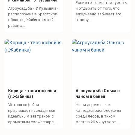
Если кто-то мечтает уехать
Агроусадьба « У Кузьмича»
и отдыхать от того, что
расположена в Брестской
ежедневно забивает его
области , Жабинковский
голову...
район а...
Корица - твоя кофейня
Агроусадьба Ольха с
(г.Жабинка)
чаном и баней
Уютная кофейня
Наши деревянные
приглашает насладиться
коттеджи расположены
идеальным завтраком с
среди лесов, в тихом
ароматным свежесваре...
месте в 20 минутах от...