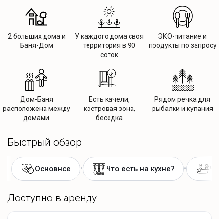
2 больших дома и
У каждого дома своя
ЭКО-питание и
Баня-Дом
территория в 90
продукты по запросу
соток
Дом-Баня
Есть качели,
Рядом речка для
расположена между
костровая зона,
рыбалки и купания
домами
беседка
Быстрый обзор
•
•
Основное
Что есть на кухне?
Чт
Доступно в аренду