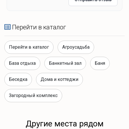
Мангал
Зоны отдыха
Перейти в каталог
Костровая зона
Перейти в каталог
Агроусадьба
Банные удобства
База отдыха
Банкетный зал
Баня
Баня находится между домами, доступна если она
Беседка
Дома и коттеджи
не забронирована
Загородный комплекс
Что для развлечений?
Другие места рядом
Спокойный отдых