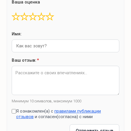
Ваша оценка
Молоко
★
★
★
★
★
Сметана
Вареники
Пельмени
Имя:
Стейки мясные маринованные
Ваш отзыв:
*
Ближайшие магазины
д.Каменюки
Минимум 10 символов, максимум 1000
Что для отдыха?
Я ознакомлен(а) с
правилами публикации
отзывов
и согласен(согласна) с ними
Зона барбекю
Отправить отзыв