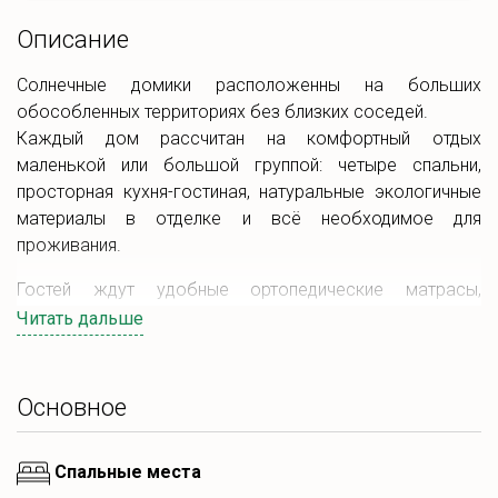
Описание
Солнечные домики расположенны на больших
обособленных территориях без близких соседей.
Каждый дом рассчитан на комфортный отдых
маленькой или большой группой: четыре спальни,
просторная кухня-гостиная, натуральные экологичные
материалы в отделке и всё необходимое для
проживания.
Гостей ждут удобные ортопедические матрасы,
полностью оснащённая кухня, современная ванная
Читать дальше
комната, просторная терраса и беседка с зоной
барбекю.
На территории есть собственная детская площадка и
Основное
зоны отдыха.
Спальные места