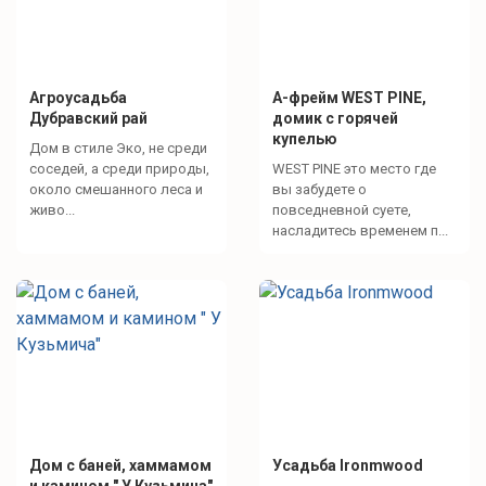
Вольеры с животными
Агроусадьба
А-фрейм WEST PINE,
Дубравский рай
домик с горячей
купелью
Дом в стиле Эко, не среди
соседей, а среди природы,
WEST PINE это место где
около смешанного леса и
вы забудете о
живо...
повседневной суете,
насладитесь временем п...
Дом с баней, хаммамом
Усадьба Ironmwood
и камином " У Кузьмича"