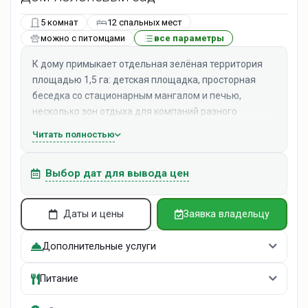
5 комнат
12 спальных мест
можно с питомцами
все параметры
К дому
примыкает отдельная зелёная территория
площадью 1,5 га: детская площадка, просторная
беседка со стационарным мангалом и печью,
несколько зон отдыха для компаний разного
формата.
Читать полностью
Внутри — большая общая гостиная с камином,
четыре спальни и просторный санузел. Дом
Выбор дат для вывода цен
полностью оборудован для комфортного
проживания и приготовления пищи — как в доме, так
и на улице.
Даты и цены
Заявка владельцу
При аренде дома баню возможно арендовать на
несколько часов, при условии отсутствии в бане
Дополнительные услуги
других гостей.
Питание