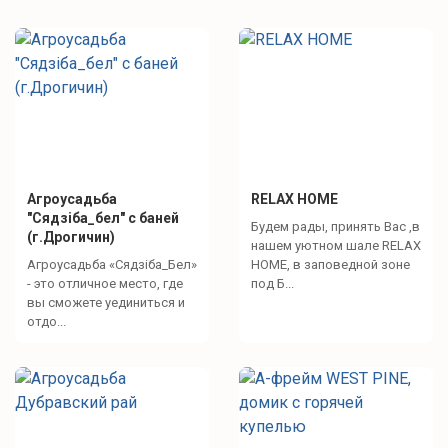
Телевизор
Активный отдых
Велосипедные маршруты
Организация экскурсии
Агроусадьба
RELAX HOME
"Сядзіба_бел" с баней
Будем рады, принять Вас ,в
(г.Дрогичин)
Для детей
нашем уютном шале RELAX
Агроусадьба «Сядзіба_Бел»
HOME, в заповедной зоне
- это отличное место, где
под Б...
Стульчик для кормления
вы сможете уединиться и
Детская площадка с качелями и песочницей
отдо...
Интересное рядом
Резиденция Деда Мороза