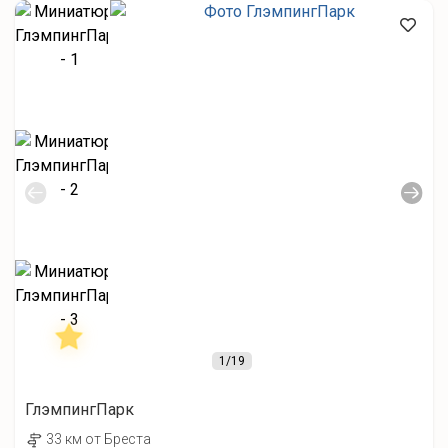
1
/19
ГлэмпингПарк
33 км от Бреста