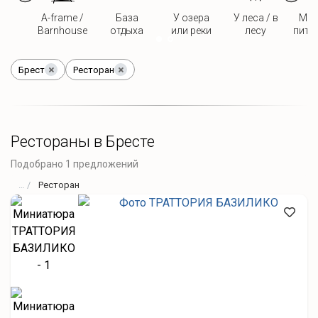
A-frame /
База
У озера
У леса / в
Мож
Barnhouse
отдыха
или реки
лесу
пито
Брест
Ресторан
Рестораны в Бресте
Подобрано 1 предложений
Ресторан