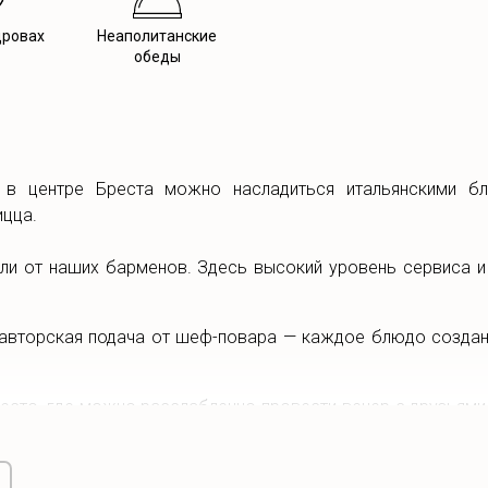
дровах
Неаполитанские
обеды
ria в центре Бреста можно насладиться итальянскими б
ицца.
йли от наших барменов. Здесь высокий уровень сервиса и
 авторская подача от шеф-повара — каждое блюдо создано
е место, где можно расслабленно провести вечер с друзьям
тмосферой солнечного Неаполя в окружении великолепной и
бываемые эмоции и вкусы!