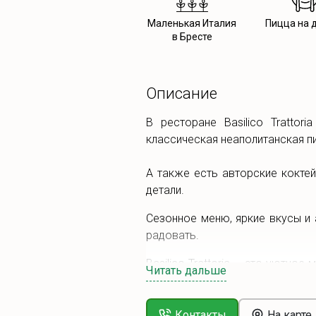
Маленькая Италия
Пицца на 
в Бресте
Описание
В ресторане Basilico Tratto
классическая неаполитанская п
А также есть авторские кокте
детали.
Сезонное меню, яркие вкусы и
радовать.
Basilico Trattoria — это уютно
Читать дальше
ужин или просто насладиться а
Ждём вас, чтобы подарить неза
Контакты
На карте