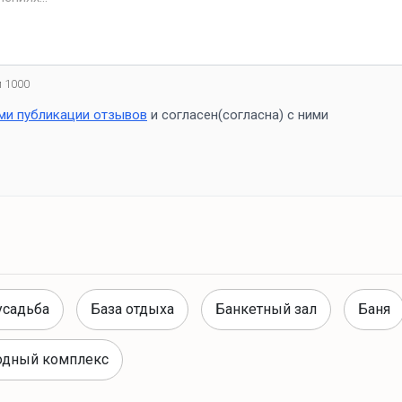
 1000
ми публикации отзывов
и согласен(согласна) с ними
усадьба
База отдыха
Банкетный зал
Баня
одный комплекс