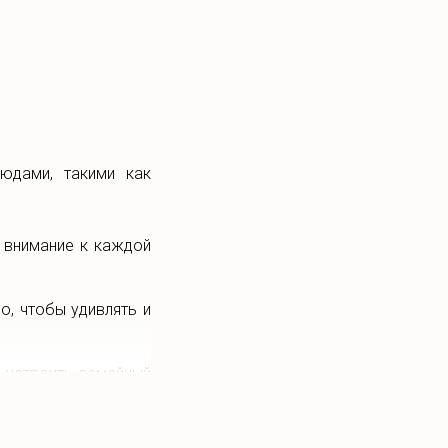
людами, такими как
 внимание к каждой
, чтобы удивлять и
и, устроить семейный
тальянской кухни.