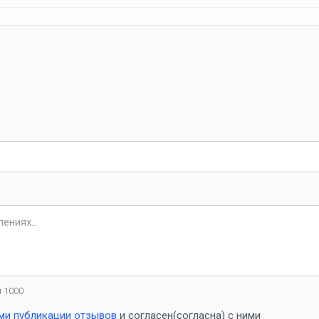
Достопримечательности
Брест в 50 км
 1000
ми публикации отзывов
и согласен(согласна) с ними