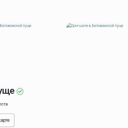
пуще
еста
карте