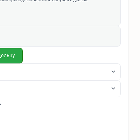
дельцу
м