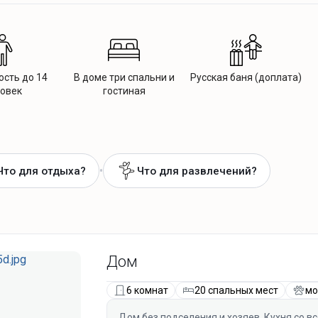
сть до 14
В доме три спальни и
Русская баня (доплата)
овек
гостиная
•
Что для отдыха?
Что для развлечений?
Дом
6 комнат
20 спальных мест
мо
Дом без подселения и хозяев. Кухня со 