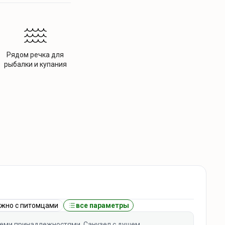
Рядом речка для
рыбалки и купания
жно с питомцами
все параметры
всеми принадлежностями. Санузел с душем.