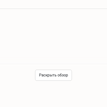
Активный отдых
Раскрыть обзор
экскурсионные программы
Купание в реке