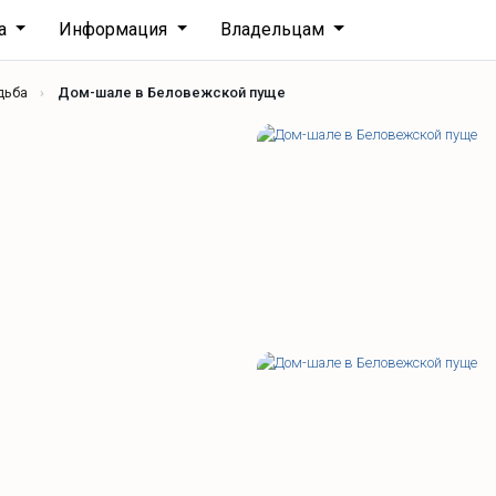
ха
Информация
Владельцам
дьба
Дом-шале в Беловежской пуще