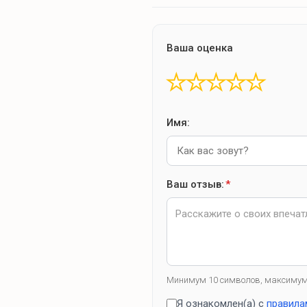
Интересное рядом
паломнические программы
Ваша оценка
Усадьба Деда Мороза
★
★
★
★
★
Имя:
Ваш отзыв:
*
Минимум 10 символов, максимум
Я ознакомлен(а) с
правила