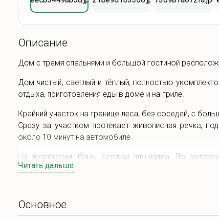
Описание
Дом с тремя спальнями и большой гостиной располож
Дом чистый, светлый и тёплый, полностью укомплект
отдыха, приготовления еды в доме и на гриле.
Крайний участок на границе леса, без соседей, с боль
Сразу за участком протекает живописная речка, по
около 10 минут на автомобиле.
На территории: баня, детская площадка. По запро
Читать дальше
паломнические программы в этой местности.
До Каменюк ехать 10 минут на машине.
Основное