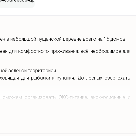
ен в небольшой пущанской деревне всего на 15 домов.
ован для комфортного проживания: всё необходимое для
шой зелёной территорией.
дходящая для рыбалки и купания. До лесных озёр ехать
су сможем организовать ЭКО-питание, экскурсионные и