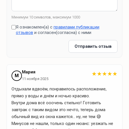
Магазин "Продукты" (1 км)
Минимум 10 символов, максимум 1000
Я ознакомлен(а) с
правилами публикации
отзывов
и согласен(согласна) с ними
Что для отдыха?
Отправить отзыв
Зоны отдыха
садовые качели
Мария
★
★
★
★
★
кострище
М
11 ноября 2025
зона барбекю
Отдыхали вдвоём, понравилось расположение,
прямо у воды и днём и ночью красиво.
Банные удобства
Внутри дома всё ооочень стильно! Готовить
завтрак с таким видом это нечто, теперь дома
горячая купель
обычный вид из окна кажется... ну, не тем 😅
Минусов не нашли, только один нюанс: уезжать не