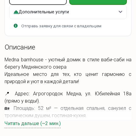
Дополнительные услуги
Отправь заявку для связи с владельцем
Описание
Medna barnhouse - уютный домик в стиле ваби-саби на
берегу Меднянского озера
Идеальное место для тех, кто ценит гармонию с
природой и уют в каждой детали!
📍 Адрес: Агрогородок Медна, ул. Юбилейная 18а
(прямо у воды!).
🏡 Площадь: 52 м² — отдельная спальня, санузел с
тропическим душем, гостиная-кухня.
🛌 4 спальных места: двуспальная кровать в спальне +
Читать дальше (~2 мин.)
диван в гостиной.