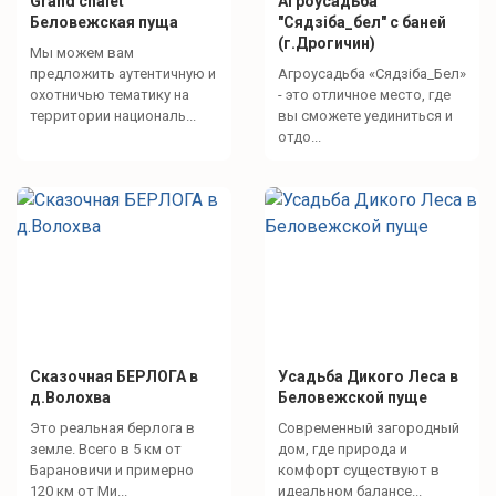
Grand chalet
Агроусадьба
Беловежская пуща
"Сядзіба_бел" с баней
(г.Дрогичин)
Мы можем вам
предложить аутентичную и
Агроусадьба «Сядзіба_Бел»
охотничью тематику на
- это отличное место, где
территории националь...
вы сможете уединиться и
отдо...
Сказочная БЕРЛОГА в
Усадьба Дикого Леса в
д.Волохва
Беловежской пуще
Это реальная берлога в
Современный загородный
земле. Всего в 5 км от
дом, где природа и
Барановичи и примерно
комфорт существуют в
120 км от Ми...
идеальном балансе...