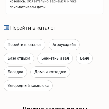
хотелось. Обязательно вернёмся, и уже
присматриваем даты.
Что для развлечений?
Спокойный отдых
Перейти в каталог
камин
Перейти в каталог
Агроусадьба
проектор
База отдыха
Банкетный зал
Баня
Интересное рядом
Беседка
Дома и коттеджи
песчаный пляж
Загородный комплекс
Достопримечательности
Брестская Крепость (30 км)