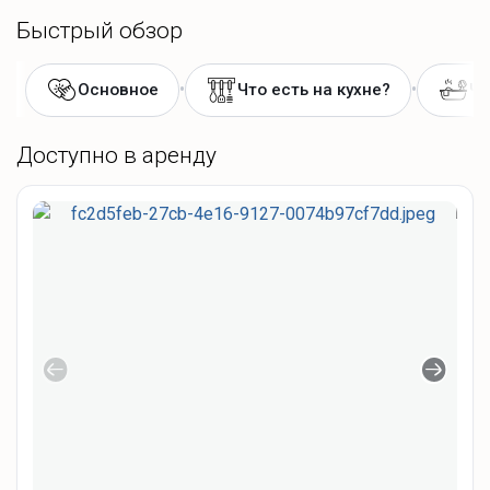
Быстрый обзор
•
•
Основное
Что есть на кухне?
Чт
Доступно в аренду