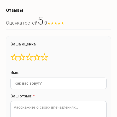
чай
📩 Спешите арендовать домик-мечту на берегу озера —
места уходят быстро!
кофе
Отзывы
сахар
5
,0
Оценка гостей
★
★
★
★
★
Удобства на кухне
Ваша оценка
микроволновая печь
холодильник
★
★
★
★
★
чайник
плита
Имя:
вытяжка
посуда
столовые приборы
Ваш отзыв:
*
Ближайшие магазины