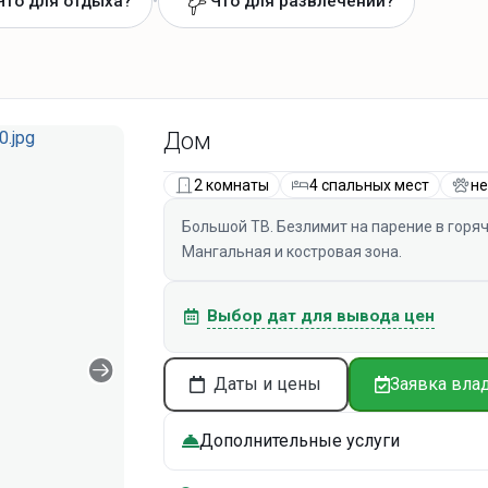
•
Что для отдыха?
Что для развлечений?
Дом
2 комнаты
4 спальных мест
н
Большой ТВ. Безлимит на парение в горяч
Мангальная и костровая зона.
Выбор дат для вывода цен
Даты и цены
Заявка вла
Дополнительные услуги