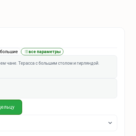
ебольшие
все параметры
ем чане. Терасса с большим столом и гирляндой.
дельцу