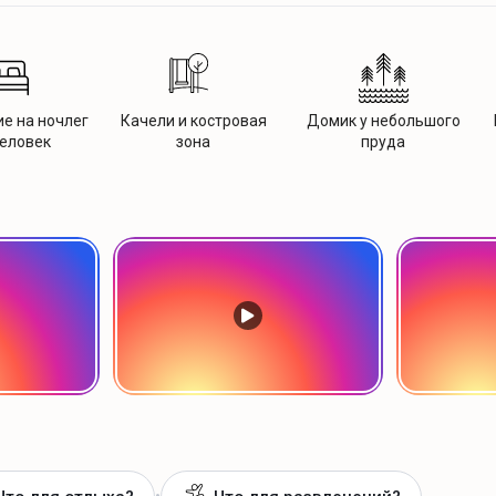
е на ночлег
Качели и костровая
Домик у небольшого
человек
зона
пруда