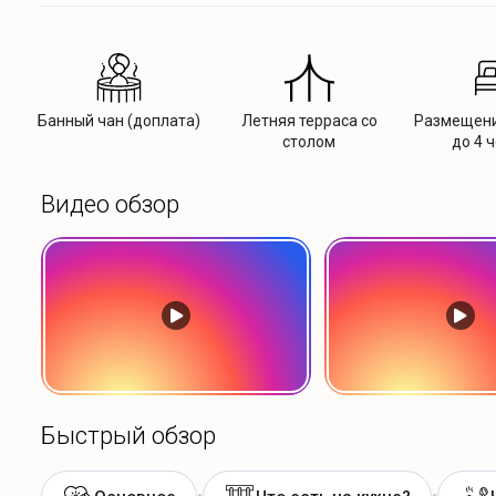
Банный чан (доплата)
Летняя терраса со
Размещени
столом
до 4 
Видео обзор
Быстрый обзор