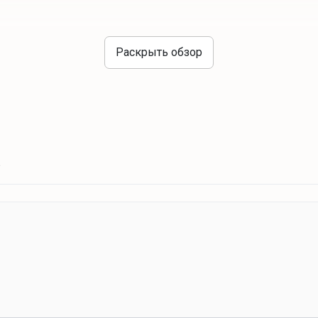
Раскрыть обзор
Зоны отдыха
костровая зона
★
Интересное рядом