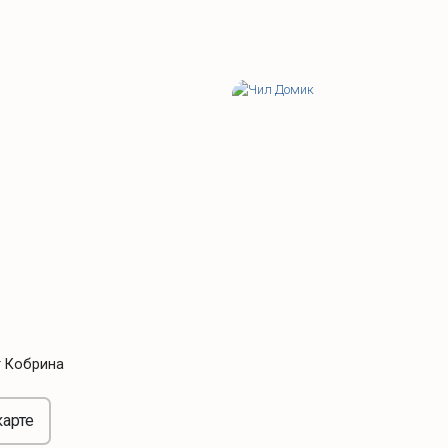
т Кобрина
карте