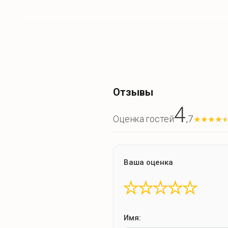
Что для отдыха?
Зона барбекю
Мангал
Отзывы
Дрова
4
Шампура
,7
Оценка гостей
★
★
★
★
Сетка
Розжиг
Ваша оценка
★
★
★
★
★
Что для развлечений?
Имя:
Спокойный отдых