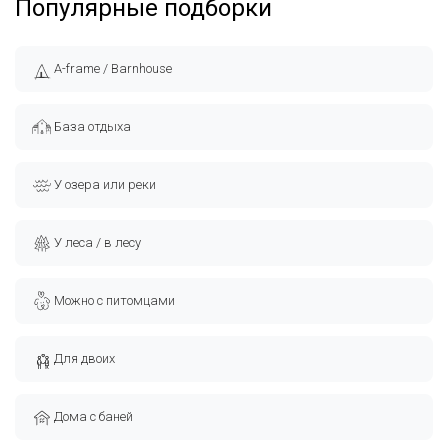
Популярные подборки
Широкий выбор домов и агроусадеб для аренды
посуточно представлен на агрегаторе belbooking.by.
A-frame / Barnhouse
База отдыха
У озера или реки
У леса / в лесу
Можно с питомцами
Для двоих
Дома с баней