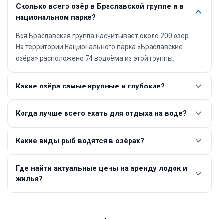
Сколько всего озёр в Браславской группе и в
национальном парке?
Вся Браславская группа насчитывает около 200 озёр.
На территории Национального парка «Браславские
озёра» расположено 74 водоёма из этой группы.
Какие озёра самые крупные и глубокие?
Самое крупное озеро — Дривяты (площадь 36,1 км²).
Когда лучше всего ехать для отдыха на воде?
Самое глубокое — Волосо Южный (глубина 40,4 метра).
Пик сезона для купания и водных активностей — летние
Какие виды рыб водятся в озёрах?
месяцы (июнь–август).
Туристические стоянки наиболее востребованы с мая по
Водоёмы богаты щукой, судаком, лещом, плотвой, угрём.
июль.
Где найти актуальные цены на аренду лодок и
На озере Струсто, например, ловят щуку весом до 10 кг.
жилья?
Цены на аренду плавсредств стоит уточнять на сайте
парка braslavpark.by или у местных операторов.