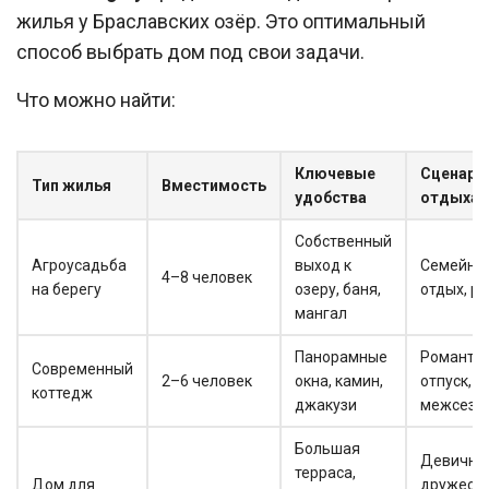
жилья у Браславских озёр. Это оптимальный
способ выбрать дом под свои задачи.
Что можно найти:
Ключевые
Сценари
Тип жилья
Вместимость
удобства
отдыха
Собственный
Агроусадьба
выход к
Семейны
4–8 человек
на берегу
озеру, баня,
отдых, р
мангал
Панорамные
Романти
Современный
2–6 человек
окна, камин,
отпуск, о
коттедж
джакузи
межсезо
Большая
Девичник
терраса,
Дом для
дружеск