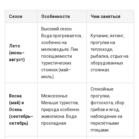
Сезон
Особенности
Чем заняться
Высокий сезон.
Вода прогревается,
Купание, яхтинг,
особенно на
прогулки на
Лето
мелководьях. Пик
теплоходе,
(июнь–
посещаемости
рыбалка, отдых на
август)
туристических
оборудованных
стоянок (май–
стоянках.
июль).
Спокойные
Весна
Межсезонье.
прогулки,
(май) и
Меньше туристов,
фотоохота, сбор
Осень
природа особенно
грибов и ягод,
(сентябрь–
живописна. Вода
наблюдение за
октябрь)
прохладная.
перелётными
птицами.