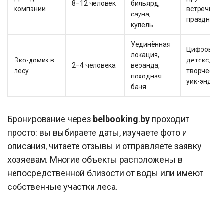
8–12 человек
бильярд,
компании
встречи,
сауна,
праздни
купель
Уединённая
Цифрово
локация,
Эко-домик в
детокс,
2–4 человека
веранда,
лесу
творческ
походная
уик-энд
баня
Бронирование через
belbooking.by
проходит
просто: вы выбираете даты, изучаете фото и
описания, читаете отзывы и отправляете заявку
хозяевам. Многие объекты расположены в
непосредственной близости от воды или имеют
собственные участки леса.