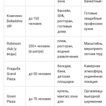
зона
банкетный за
бассейн,
Готовые
Комплекс
SPA,
до 150
свадебные па
Belladzhio
ресторан,
человек
профессиона
VIP
гостевые
кухня
дома
пляж,
Robinson
Масштабные
250+ человек
ресторан,
club (у
мероприятия,
(в шатре)
водные
воды)
летняя терра
развлечения
беседки,
Камерная
Усадьба
баня,
атмосфера,
Grand
до 50 человек
детская
уединённая
Plaza
площадка
локация
купель,
Организация
Green
мангал, зона
выездной
до 75 человек
Plaza
для
церемонии «