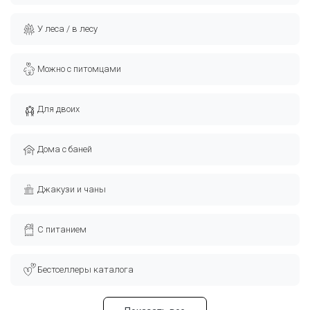
У леса / в лесу
Можно с питомцами
Для двоих
Дома с баней
Джакузи и чаны
С питанием
Бестселлеры каталога