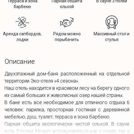
Терраса и зона
Парная обшита
В сауне 3 полки
барбекю
ольхой
Аренда сапбордов,
Рядом можно
Массивный стол и
лодки
порыбачить
стулья
Описание
Двухэтажный дом-баня расположенный на отдельной
территории Эко-отеля «4 сезона».
Наш отель находится в красивом лесу на берегу одного
из самый больших и живописных озер нашей страны.
В бане есть все необходимое для отличного отдыха 6
человек: парилка, просторная гостиная с деревянной
мебелью, душ, туалет, терраса и зона барбекю.
Парная обшита экологически чистой ольхой. В сауне
есть 3 полки. Может использоваться как с сухим, так и