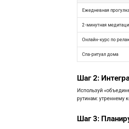
Ежедневная прогулк
2-минутная медитаци
Онлайн-курс по рела
Спа-ритуал дома
Шаг 2: Интегр
Используй «объедине
рутинам: утреннему 
Шаг 3: Плани