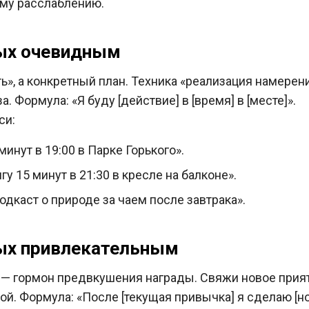
му расслаблению.
дых очевидным
ть», а конкретный план. Техника «реализация намере
а. Формула: «Я буду [действие] в [время] в [месте]».
си:
минут в 19:00 в Парке Горького».
гу 15 минут в 21:30 в кресле на балконе».
одкаст о природе за чаем после завтрака».
дых привлекательным
— гормон предвкушения награды. Свяжи новое прият
й. Формула: «После [текущая привычка] я сделаю [но