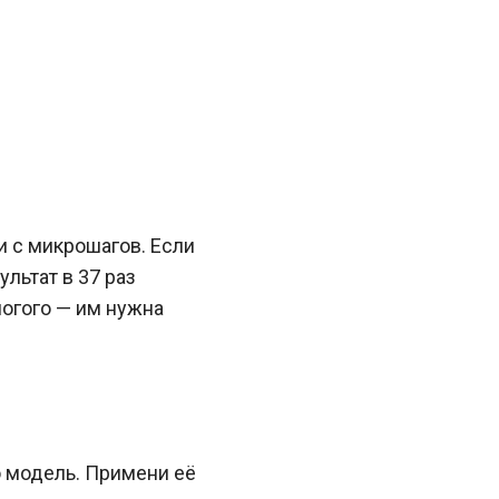
и с микрошагов. Если
льтат в 37 раз
ногого — им нужна
ю модель. Примени её