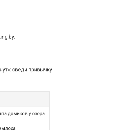
ng.by.
нут»: сведи привычку
анта домиков у озера
 выдоха