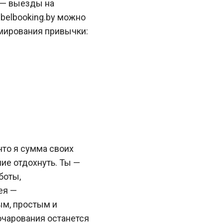
 — выезды на
 belbooking.by можно
рмирования привычки:
что я сумма своих
ние отдохнуть. Ты —
боты,
ея —
ым, простым и
очарования останется