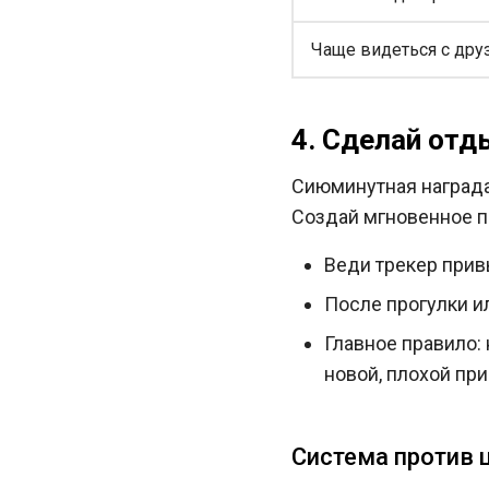
Чаще видеться с дру
4. Сделай от
Сиюминутная награда
Создай мгновенное п
Веди трекер прив
После прогулки и
Главное правило: 
новой, плохой пр
Система против ц