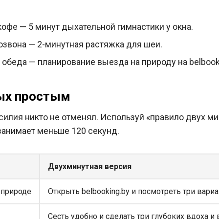
кофе — 5 минут дыхательной гимнастики у окна.
озвона — 2-минутная растяжка для шеи.
 обеда — планирование выезда на природу на belbooki
дых простым
силия никто не отменял. Используй «правило двух ми
занимает меньше 120 секунд.
Двухминутная версия
 природе
Открыть belbooking.by и посмотреть три вари
Сесть удобно и сделать три глубоких вдоха и