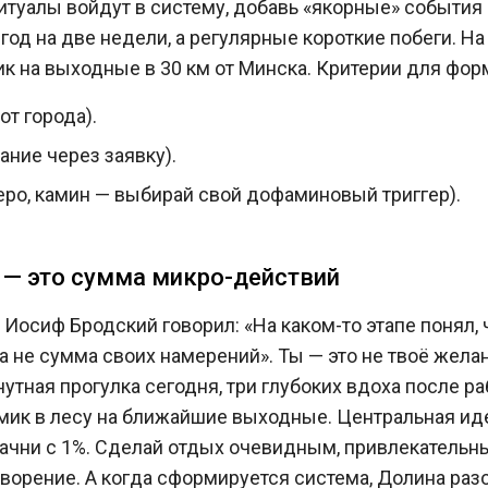
туалы войдут в систему, добавь «якорные» события
 год на две недели, а регулярные короткие побеги. На
мик на выходные в 30 км от Минска. Критерии для фо
от города).
ание через заявку).
зеро, камин — выбирай свой дофаминовый триггер).
х — это сумма микро-действий
Иосиф Бродский говорил: «На каком-то этапе понял, 
 а не сумма своих намерений». Ты — это не твоё жела
утная прогулка сегодня, три глубоких вдоха после ра
ик в лесу на ближайшие выходные. Центральная ид
ачни с 1%. Сделай отдых очевидным, привлекательн
орение. А когда сформируется система, Долина раз