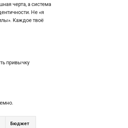
шная черта, а система
ентичности. Не «я
силы». Каждое твоё
ить привычку
темно.
Бюджет