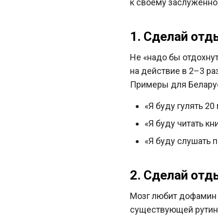
к своему заслуженно
1. Сделай от
Не «надо бы отдохну
на действие в 2–3 раз
Примеры для Белару
«Я буду гулять 20 
«Я буду читать кни
«Я буду слушать п
2. Сделай от
Мозг любит дофамин 
существующей рутино