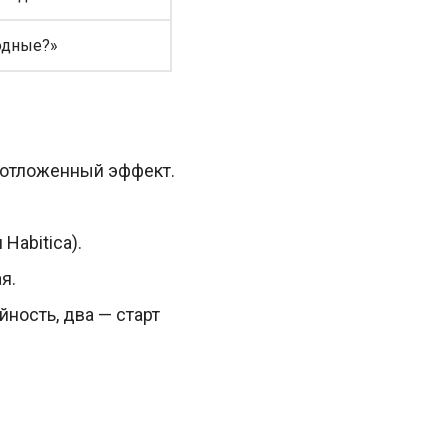
ходные?»
 отложенный эффект.
Habitica).
я.
йность, два — старт