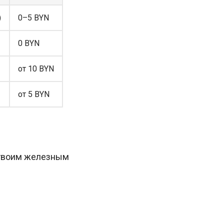
)
0–5 BYN
0 BYN
от 10 BYN
от 5 BYN
 твоим железным