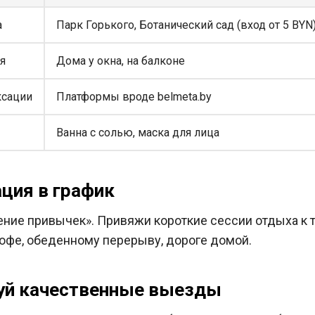
а
Парк Горького, Ботанический сад (вход от 5 BYN
я
Дома у окна, на балконе
ксации
Платформы вроде belmeta.by
Ванна с солью, маска для лица
ация в график
ние привычек». Привяжи короткие сессии отдыха к
кофе, обеденному перерыву, дороге домой.
руй качественные выезды