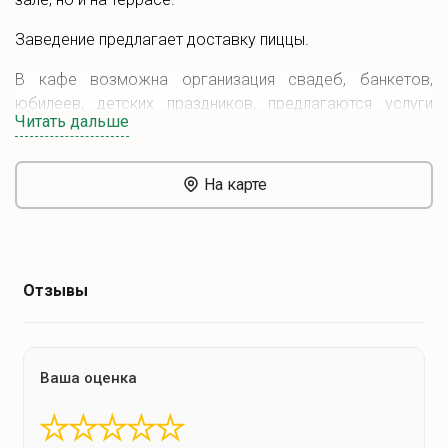
Заведение предлагает доставку пиццы.
В кафе возможна организация свадеб, банкетов,
юбилеев, детских праздников, предлагаются услуги
Читать дальше
кейтеринга.
На карте
Отзывы
Ваша оценка
★
★
★
★
★