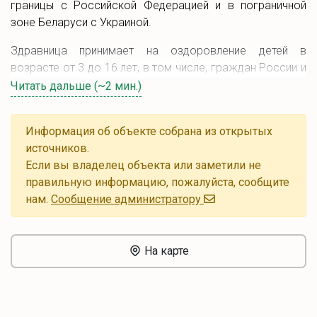
границы с Российской Федерацией и в пограничной
зоне Беларуси с Украиной.
Здравница принимает на оздоровление детей в
возрасте от 3 до 16 лет, в том числе, граждан России и
Украины.
Читать дальше (~2 мин.)
Спектр услуг данного центра включает около 70
различных процедур. В рамках климатолечения
Информация об объекте собрана из открытых
проводятся оздоровительные процедуры принятия
источников.
солнечных и воздушных ванн.
Если вы владелец объекта или заметили не
правильную информацию, пожалуйста, сообщите
На территории центра расположены два источника
нам.
Cообщение администратору
минеральных вод, используемых для питьевого лечения
и процедур минеральных ванн.
На карте
Представлены методики водолечения, гидромассажные
ванны, ароматические ванны, контрастные души,
массажи.
Для досуга есть танцевальный зал, спортивные