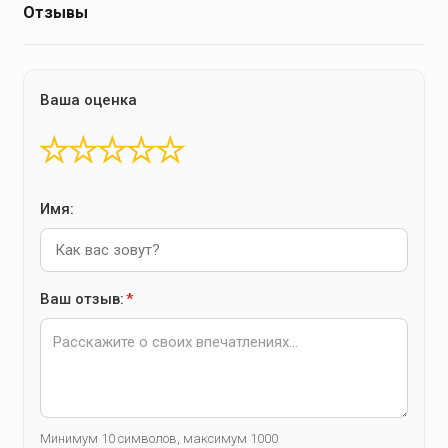
Отзывы
площадки, игровые комнаты, детская площадка, залы
физкультуры с тренажерами.
Также проводятся киносеансы, концертные программы,
Ваша оценка
игровые мероприятия, и работают творческие кружки.
★
★
★
★
★
Организуются экскурсии по различным
достопримечательностям, а зимой - прогулки по лесу на
лыжах.
Имя:
ДРОЦ «Кристалл» - прекрасный выбор детского отдыха
и оздоровления в Белоруссии!
Ваш отзыв:
*
Минимум 10 символов, максимум 1000