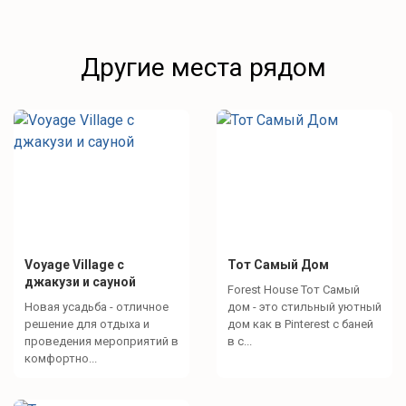
экземпляров;
видеозал на 30 мест;
детская комната и детская площадка.
Другие места рядом
Детям в этой здравнице Беларуси скучать не придется.
Детский санаторий «Лесные дали» - это отличное
решение для детского отдыха и оздоровления в
Белоруссии.
Voyage Village с
Тот Самый Дом
джакузи и сауной
Forest House Тот Самый
Новая усадьба - отличное
дом - это стильный уютный
решение для отдыха и
дом как в Pinterest с баней
проведения мероприятий в
в с...
комфортно...