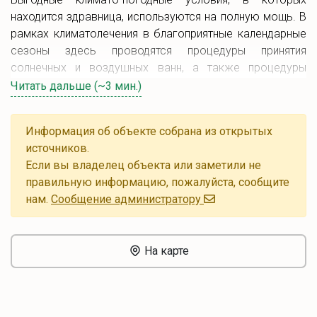
находится здравница, используются на полную мощь. В
рамках климатолечения в благоприятные календарные
сезоны здесь проводятся процедуры принятия
солнечных и воздушных ванн, а также процедуры
лечебно-оздоровительного пребывания в лесном
Читать дальше (~3 мин.)
микроклимате.
Также, в разрезе природного оздоровления в этом
Информация об объекте собрана из открытых
санатории Беларуси представлены такие лечебно-
источников.
профилактические методики, как:
Если вы владелец объекта или заметили не
правильную информацию, пожалуйста, сообщите
фитотерапия (основывается на питьевом
нам.
Cообщение администратору
употреблении пяти профильных травяных сборов);
озокерито-парафиновые аппликации;
ароматизированные пресные ванны.
На карте
Всего в санатории «Лесные дали» Гомельской области
работает пять квалифицированных профильных врачей,
которые следят за лечением и оздоровлением